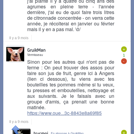
j'ai planté il y a quatre ou cinq ans des
agrumes en pleine terre - l'année
dernière, j'ai eu de quoi faire trois litres
de citronnade concentrée - on verra cette
année, je récolterai en janvier ou février
mais il y en a pas mal. \0/
Il y a 9 mois
+
GruikMan
Vermisseau
1
-
Sinon pour les autres qui n'ont pas de
ferme : On peut trouver des assos pour
faire son jus de fruit, genre ici à Angers
(lien ci dessous), tu viens avec tes
bouteilles tes pommes même si tu veux,
tu presses et embouteilles, nettoyage et
aux suivants. Je le faisais avec un
groupe d'amis, ça prenait une bonne
matinée.
https://www.oue...3c-8843e8a69f85
Il y a 9 mois
+
trucmoi
En réponse à GruikMan