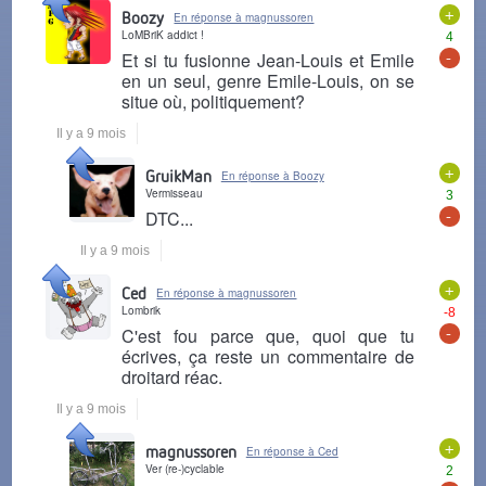
+
Boozy
En réponse à magnussoren
LoMBriK addict !
4
-
Et si tu fusionne Jean-Louis et Emile
en un seul, genre Emile-Louis, on se
situe où, politiquement?
Il y a 9 mois
+
GruikMan
En réponse à Boozy
Vermisseau
3
-
DTC...
Il y a 9 mois
+
Ced
En réponse à magnussoren
Lombrik
-8
-
C'est fou parce que, quoi que tu
écrives, ça reste un commentaire de
droitard réac.
Il y a 9 mois
+
magnussoren
En réponse à Ced
Ver (re-)cyclable
2