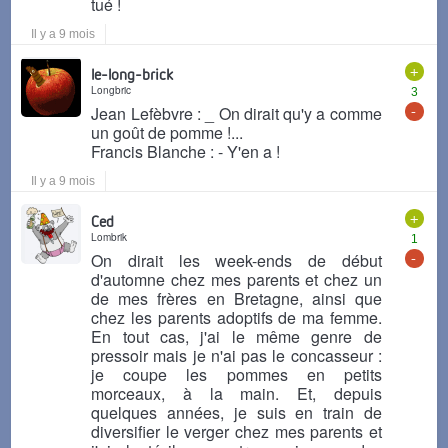
tué !
Il y a 9 mois
+
le-long-brick
Longbric
3
-
Jean Lefèbvre : _ On dirait qu'y a comme
un goût de pomme !...
Francis Blanche : - Y'en a !
Il y a 9 mois
+
Ced
Lombrik
1
-
On dirait les week-ends de début
d'automne chez mes parents et chez un
de mes frères en Bretagne, ainsi que
chez les parents adoptifs de ma femme.
En tout cas, j'ai le même genre de
pressoir mais je n'ai pas le concasseur :
je coupe les pommes en petits
morceaux, à la main. Et, depuis
quelques années, je suis en train de
diversifier le verger chez mes parents et