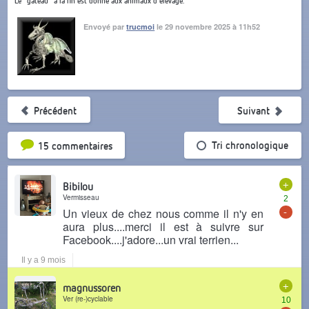
Le "gâteau" à la fin est donné aux animaux d'élevage.
Envoyé par
trucmoi
le 29 novembre 2025 à 11h52
Précédent
Suivant
Tri par popularité
Tri chronologique
15 commentaires
+
Bibilou
Vermisseau
2
-
Un vieux de chez nous comme il n'y en
aura plus....merci il est à suivre sur
Facebook....j'adore...un vrai terrien...
Il y a 9 mois
+
magnussoren
Ver (re-)cyclable
10