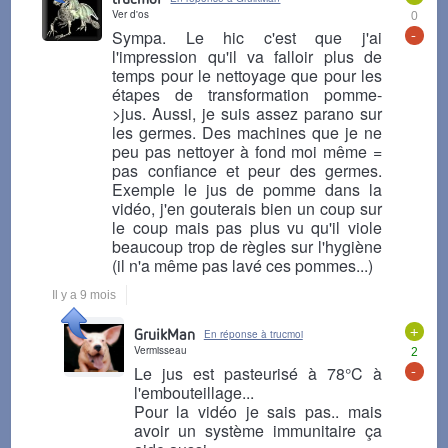
Ver d'os
0
-
Sympa. Le hic c'est que j'ai
l'impression qu'il va falloir plus de
temps pour le nettoyage que pour les
étapes de transformation pomme-
>jus. Aussi, je suis assez parano sur
les germes. Des machines que je ne
peu pas nettoyer à fond moi même =
pas confiance et peur des germes.
Exemple le jus de pomme dans la
vidéo, j'en gouterais bien un coup sur
le coup mais pas plus vu qu'il viole
beaucoup trop de règles sur l'hygiène
(il n'a même pas lavé ces pommes...)
Il y a 9 mois
+
GruikMan
En réponse à trucmoi
Vermisseau
2
-
Le jus est pasteurisé à 78°C à
l'embouteillage...
Pour la vidéo je sais pas.. mais
avoir un système immunitaire ça