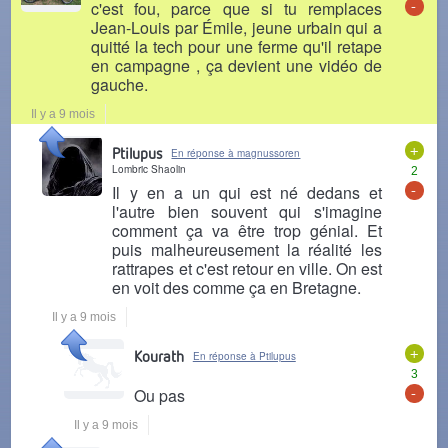
-
c'est fou, parce que si tu remplaces
Jean-Louis par Émile, jeune urbain qui a
quitté la tech pour une ferme qu'il retape
en campagne , ça devient une vidéo de
gauche.
Il y a 9 mois
+
Ptilupus
En réponse à magnussoren
Lombric Shaolin
2
-
Il y en a un qui est né dedans et
l'autre bien souvent qui s'imagine
comment ça va être trop génial. Et
puis malheureusement la réalité les
rattrapes et c'est retour en ville. On est
en voit des comme ça en Bretagne.
Il y a 9 mois
+
Kourath
En réponse à Ptilupus
3
-
Ou pas
Il y a 9 mois