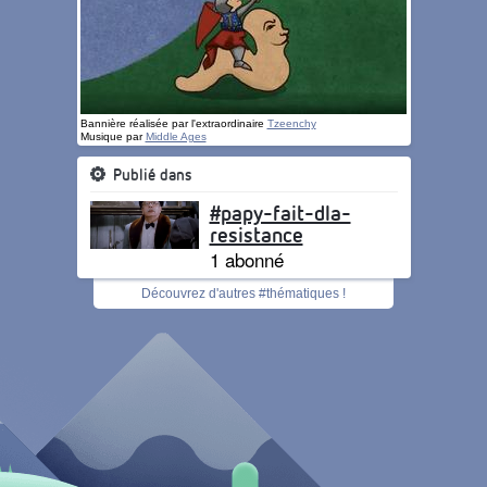
Bannière réalisée par l'extraordinaire
Tzeenchy
Musique par
Middle Ages
Publié dans
#papy-fait-dla-
resistance
1 abonné
Découvrez d'autres #thématiques !