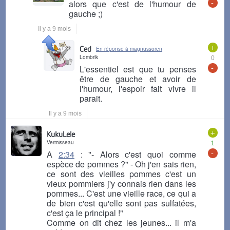
-
alors que c'est de l'humour de
gauche ;)
Il y a 9 mois
+
Ced
En réponse à magnussoren
Lombrik
0
-
L'essentiel est que tu penses
être de gauche et avoir de
l'humour, l'espoir fait vivre il
parait.
Il y a 9 mois
+
KukuLele
Vermisseau
1
-
A
2:34
: "- Alors c'est quoi comme
espèce de pommes ?" - Oh j'en sais rien,
ce sont des vieilles pommes c'est un
vieux pommiers j'y connais rien dans les
pommes... C'est une vieille race, ce qui a
de bien c'est qu'elle sont pas sulfatées,
c'est ça le principal !"
Comme on dit chez les jeunes... il m'a