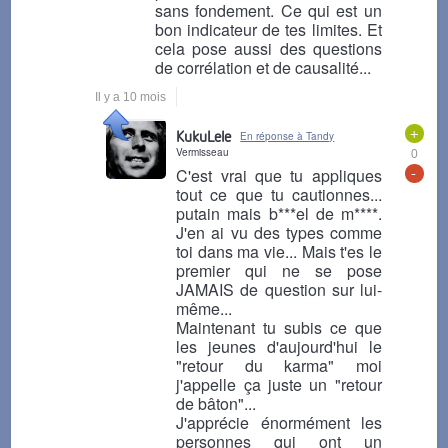
sans fondement. Ce qui est un
bon indicateur de tes limites. Et
cela pose aussi des questions
de corrélation et de causalité...
Il y a 10 mois
+
KukuLele
En réponse à Tandy
Vermisseau
0
-
C'est vrai que tu appliques
tout ce que tu cautionnes...
putain mais b***el de m****.
J'en ai vu des types comme
toi dans ma vie... Mais t'es le
premier qui ne se pose
JAMAIS de question sur lui-
même...
Maintenant tu subis ce que
les jeunes d'aujourd'hui le
"retour du karma" moi
j'appelle ça juste un "retour
de bâton"...
J'apprécie énormément les
personnes qui ont un