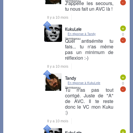
Vermisseau
-
J'appelle les secours,
tu nous fait un AVC là !
Il y a 10 mois
+
KukuLele
En réponse à Tandy
0
Vermisseau
-
Quel antisémite tu
fais... tu n'as même
pas un minimum de
réflexion :-)
Il y a 10 mois
+
Tandy
En réponse à KukuLele
0
Vermisseau
-
Tu n'as pas tout
corrigé. Juste de "A"
de AVC. Il te reste
donc le VC mon Kuku
:)
Il y a 10 mois
+
KukuLele