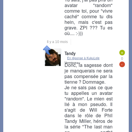
avatar "random"
comme toi, pour "vivre
caché" comme tu dis
hein, mais c'est pas
grave. ZPI ??? Tu es
où.... :-)))
Il y a 10 mois
+
Tandy
En réponse à KukuLele
0
Vermisseau
-
Donc, la sagesse dont
je manquerais ne sera
pas compensée par la
tienne ? Dommage.
Je ne sais pas ce que
tu appelles un avatar
"random". Le mien est
lié à mon pseudo. Il
s'agit de Will Forte
dans le rôle de Phil
Tandy Miller, héros de
la série "The last man