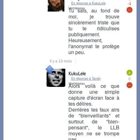
En réponse à KukuLele
-1
Vermisseau
-
Tu sais, au fond de
moi, je trouve
sincèrement triste que
tu te ridiculises
publiquement.
Heureusement,
l'anonymat te protège
un peu.
Il y a 10 mois
+
KukuLele
En réponse à Tandy
0
Vermisseau
-
Alors voilà ce que
donne une simple
capture d'écran face à
tes délires.
Derrières tes faux airs
de "bienveillants" et
surtout de "bien-
pensant", le LLB
moyen ne se trompe
pas...