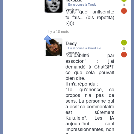
En réponse à Tandy
0
Vermisseau
-
Mais quel antisémite
tu fais... (bis repetita)
:-))))
Il y a 10 mois
+
Tandy
En réponse à KukuLele
0
Vermisseau
-
"culpabilité par
associon" : j'ai
demandé à ChatGPT
ce que cela pouvait
bien dire.
Il m'a répondu :
"Tel qu'énoncé, ce
propos n'a pas de
sens. La personne qui
a écrit ce commentaire
est sûrement
Kukulele". Les IA
aujourd'hui sont
impressionnantes, non