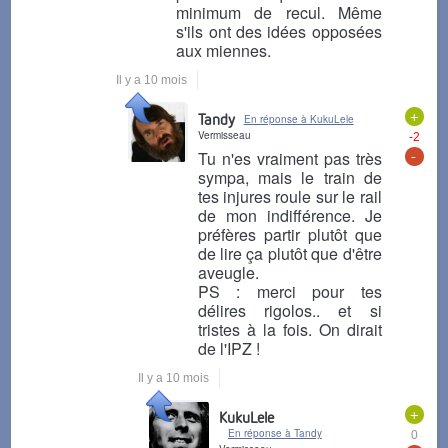
minimum de recul. Même
s'ils ont des idées opposées
aux miennes.
Il y a 10 mois
+
Tandy
En réponse à KukuLele
Vermisseau
-2
-
Tu n'es vraiment pas très
sympa, mais le train de
tes injures roule sur le rail
de mon indifférence. Je
préfères partir plutôt que
de lire ça plutôt que d'être
aveugle.
PS : merci pour tes
délires rigolos.. et si
tristes à la fois. On dirait
de l'IPZ !
Il y a 10 mois
+
KukuLele
En réponse à Tandy
0