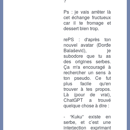
?
Ps : je vais arrêter là
cet échange fructueux
car il te fromage et
dessert bien trop.
rePS : d'après ton
nouvel avatar (Đorđe
Balašević), je
subodore que tu as
des origines serbes.
Ça m'a encouragé à
rechercher un sens à
ton pseudo. Ce fut
plus facile qu'en
trouver à tes propos.
Là (pour de vrai),
ChatGPT a trouvé
quelque chose à dire :
- “Kuku” existe en
serbe, et c’est une
interjection exprimant