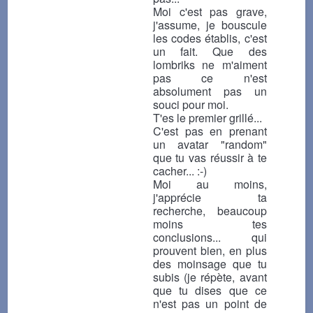
Moi c'est pas grave,
j'assume, je bouscule
les codes établis, c'est
un fait. Que des
lombriks ne m'aiment
pas ce n'est
absolument pas un
souci pour moi.
T'es le premier grillé...
C'est pas en prenant
un avatar "random"
que tu vas réussir à te
cacher... :-)
Moi au moins,
j'apprécie ta
recherche, beaucoup
moins tes
conclusions... qui
prouvent bien, en plus
des moinsage que tu
subis (je répète, avant
que tu dises que ce
n'est pas un point de