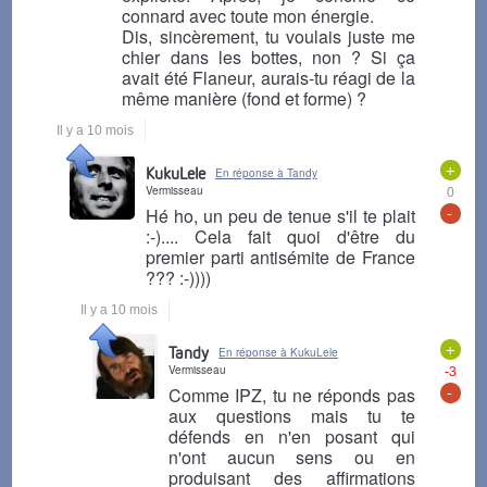
connard avec toute mon énergie.
Dis, sincèrement, tu voulais juste me
chier dans les bottes, non ? Si ça
avait été Flaneur, aurais-tu réagi de la
même manière (fond et forme) ?
Il y a 10 mois
+
KukuLele
En réponse à Tandy
Vermisseau
0
-
Hé ho, un peu de tenue s'il te plait
:-).... Cela fait quoi d'être du
premier parti antisémite de France
??? :-))))
Il y a 10 mois
+
Tandy
En réponse à KukuLele
Vermisseau
-3
-
Comme IPZ, tu ne réponds pas
aux questions mais tu te
défends en n'en posant qui
n'ont aucun sens ou en
produisant des affirmations