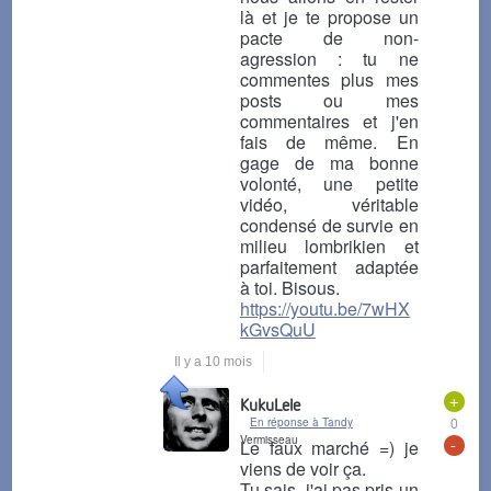
là et je te propose un
pacte de non-
agression : tu ne
commentes plus mes
posts ou mes
commentaires et j'en
fais de même. En
gage de ma bonne
volonté, une petite
vidéo, véritable
condensé de survie en
milieu lombrikien et
parfaitement adaptée
à toi. Bisous.
https://youtu.be/7wHX
kGvsQuU
Il y a 10 mois
+
KukuLele
En réponse à Tandy
0
Vermisseau
-
Le faux marché =) je
viens de voir ça.
Tu sais, j'ai pas pris un