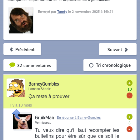
Envoyé par
Tandy
le 2 novembre 2025 à 16h21
Précédent
Suivant
Tri par popularité
Tri chronologique
32 commentaires
+
BarneyGumbles
Lombric Shaolin
10
-
Ça reste à prouver
Il y a 10 mois
+
GruikMan
En réponse à BarneyGumbles
Vermisseau
3
-
Tu veux dire qu'il faut recompter les
bulletins pour être sûr que ce soit le