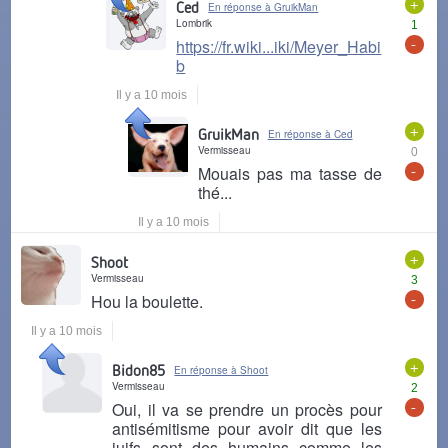
+
Ced
En réponse à GruikMan
Lombrik
1
-
https://fr.wiki...iki/Meyer_Habi
b
Il y a 10 mois
+
GruikMan
En réponse à Ced
Vermisseau
0
-
Mouais pas ma tasse de
thé...
Il y a 10 mois
+
Shoot
Vermisseau
3
-
Hou la boulette.
Il y a 10 mois
+
Bidon85
En réponse à Shoot
Vermisseau
2
-
Oui, il va se prendre un procès pour
antisémitisme pour avoir dit que les
juifs sont des humains comme les