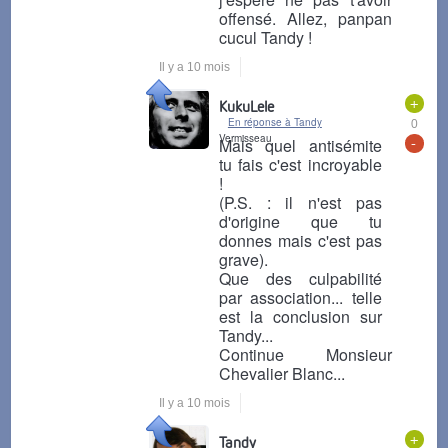
offensé. Allez, panpan
cucul Tandy !
Il y a 10 mois
+
KukuLele
En réponse à Tandy
0
Vermisseau
-
Mais quel antisémite
tu fais c'est incroyable
!
(P.S. : il n'est pas
d'origine que tu
donnes mais c'est pas
grave).
Que des culpabilité
par association... telle
est la conclusion sur
Tandy...
Continue Monsieur
Chevalier Blanc...
Il y a 10 mois
+
Tandy