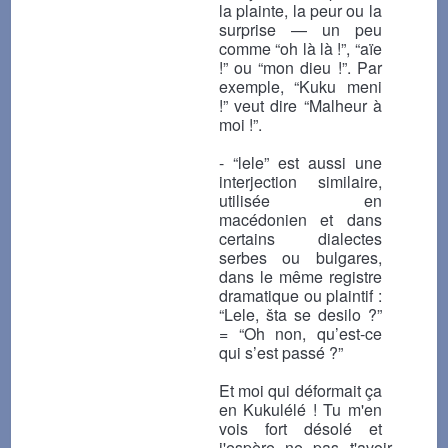
la plainte, la peur ou la
surprise — un peu
comme “oh là là !”, “aïe
!” ou “mon dieu !”. Par
exemple, “Kuku meni
!” veut dire “Malheur à
moi !”.
- “lele” est aussi une
interjection similaire,
utilisée en
macédonien et dans
certains dialectes
serbes ou bulgares,
dans le même registre
dramatique ou plaintif :
“Lele, šta se desilo ?”
= “Oh non, qu’est-ce
qui s’est passé ?”
Et moi qui déformait ça
en Kukulélé ! Tu m'en
vois fort désolé et
j'espère ne pas t'avoir