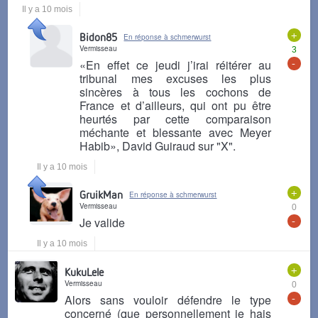
Il y a 10 mois
+
Bidon85
En réponse à schmerwurst
Vermisseau
3
-
«En effet ce jeudi j’irai réitérer au
tribunal mes excuses les plus
sincères à tous les cochons de
France et d’ailleurs, qui ont pu être
heurtés par cette comparaison
méchante et blessante avec Meyer
Habib», David Guiraud sur "X".
Il y a 10 mois
+
GruikMan
En réponse à schmerwurst
Vermisseau
0
-
Je valide
Il y a 10 mois
+
KukuLele
Vermisseau
0
-
Alors sans vouloir défendre le type
concerné (que personnellement je hais