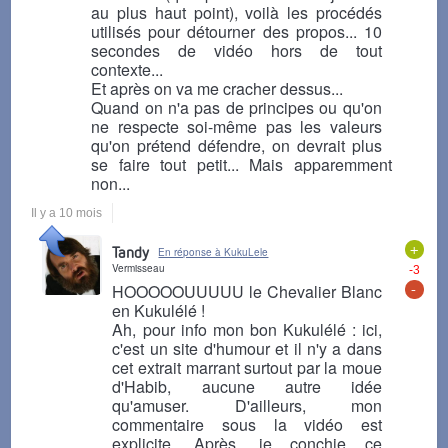
au plus haut point), voilà les procédés
utilisés pour détourner des propos... 10
secondes de vidéo hors de tout
contexte...
Et après on va me cracher dessus...
Quand on n'a pas de principes ou qu'on
ne respecte soi-même pas les valeurs
qu'on prétend défendre, on devrait plus
se faire tout petit... Mais apparemment
non...
Il y a 10 mois
+
Tandy
En réponse à KukuLele
Vermisseau
-3
-
HOOOOOUUUUU le Chevalier Blanc
en Kukulélé !
Ah, pour info mon bon Kukulélé : ici,
c'est un site d'humour et il n'y a dans
cet extrait marrant surtout par la moue
d'Habib, aucune autre idée
qu'amuser. D'ailleurs, mon
commentaire sous la vidéo est
explicite. Après, je conchie ce