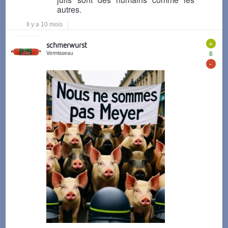
autres.
Il y a 10 mois
+
schmerwurst
Vermisseau
6
-