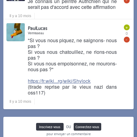
-
Je connais un peintre Autrichien qui ne
serait pas d'accord avec cette affirmation
Il y a 10 mois
+
PaulLucas
Vermisseau
0
-
"Si vous nous piquez, ne saignons- nous
pas ?
Si vous nous chatouillez, ne rions-nous
pas ?
Si vous nous empoisonnez, ne mourons-
nous pas ?"
https://fr.wiki...rg/wiki/Shylock
(tirade reprise par le vieux nazi dans
oss117)
Il y a 10 mois
ou
Inscrivez-vous
Connectez-vous
pour envoyer un commentaire