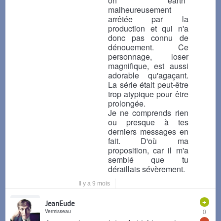
on earth"
malheureusement
arrêtée par la
production et qui n'a
donc pas connu de
dénouement. Ce
personnage, loser
magnifique, est aussi
adorable qu'agaçant.
La série était peut-être
trop atypique pour être
prolongée.
Je ne comprends rien
ou presque à tes
derniers messages en
fait. D'où ma
proposition, car il m'a
semblé que tu
déraillais sévèrement.
Il y a 9 mois
+
JeanEude
Vermisseau
0