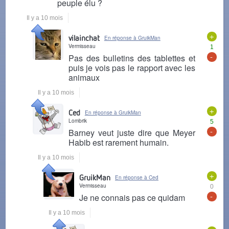
peuple élu ?
Il y a 10 mois
+
vilainchat
En réponse à GruikMan
Vermisseau
1
-
Pas des bulletins des tablettes et
puis je vois pas le rapport avec les
animaux
Il y a 10 mois
+
Ced
En réponse à GruikMan
Lombrik
5
-
Barney veut juste dire que Meyer
Habib est rarement humain.
Il y a 10 mois
+
GruikMan
En réponse à Ced
Vermisseau
0
-
Je ne connais pas ce quidam
Il y a 10 mois