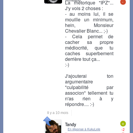
Vermisseau
-
La rhétorique "IPZ"...
J'y vois 2 choses :
- au moins lui, il se
mouille un minimum,
hein, Monsieur
Chevalier Blanc... ;-)
- Cela permet de
cacher sa propre
médiocrité, que tu
caches superbement
derrière tout ça...
:-)
J'ajouterai ton
argumentaire
"culpabilité par
associon" tellement tu
n'as rien à y
répondre.... :-)
Il y a 10 mois
+
Tandy
En réponse à KukuLele
-2