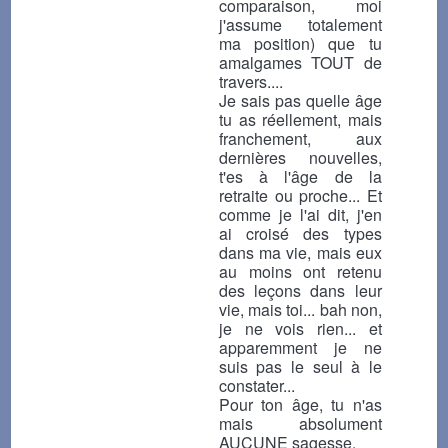
comparaison, moi
j'assume totalement
ma position) que tu
amalgames TOUT de
travers....
Je sais pas quelle âge
tu as réellement, mais
franchement, aux
dernières nouvelles,
t'es à l'âge de la
retraite ou proche... Et
comme je l'ai dit, j'en
ai croisé des types
dans ma vie, mais eux
au moins ont retenu
des leçons dans leur
vie, mais toi... bah non,
je ne vois rien... et
apparemment je ne
suis pas le seul à le
constater...
Pour ton âge, tu n'as
mais absolument
AUCUNE sagesse.