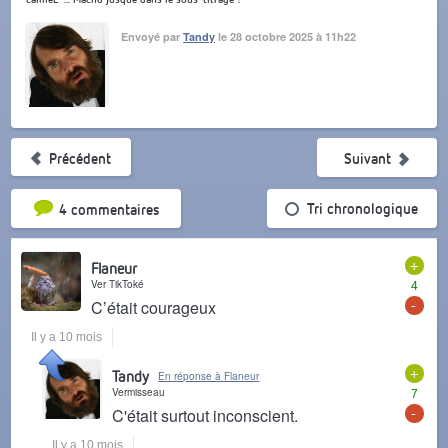
Envoyé par
Tandy
le 28 octobre 2025 à 11h22
Précédent
Suivant
Tri par popularité
Tri chronologique
4 commentaires
+
Flaneur
Ver TikToké
4
-
C’était courageux
Il y a 10 mois
+
Tandy
En réponse à Flaneur
Vermisseau
7
-
C'était surtout inconscient.
Il y a 10 mois