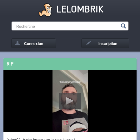
LELOMBRIK
Connexion
Inscription
RIP
"calméE"... Macho jusque dans le sous-titrage !