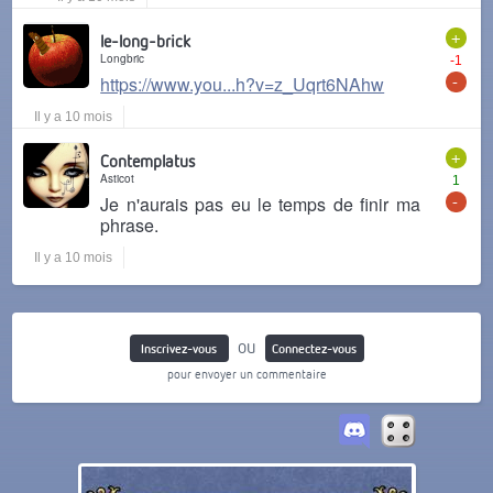
+
le-long-brick
Longbric
-1
-
https://www.you...h?v=z_Uqrt6NAhw
Il y a 10 mois
+
Contemplatus
Asticot
1
-
Je n'aurais pas eu le temps de finir ma
phrase.
Il y a 10 mois
ou
Inscrivez-vous
Connectez-vous
pour envoyer un commentaire