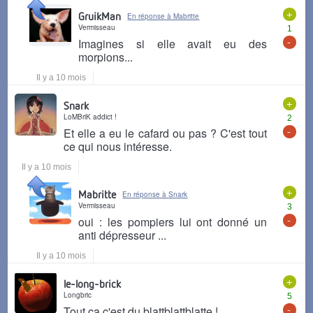
+
GruikMan
En réponse à Mabritte
Vermisseau
1
-
Imagines si elle avait eu des
morpions...
Il y a 10 mois
+
Snark
LoMBriK addict !
2
-
Et elle a eu le cafard ou pas ? C'est tout
ce qui nous intéresse.
Il y a 10 mois
+
Mabritte
En réponse à Snark
Vermisseau
3
-
oui : les pompiers lui ont donné un
anti dépresseur ...
Il y a 10 mois
+
le-long-brick
Longbric
5
-
Tout ça c'est du blattblattblatte !