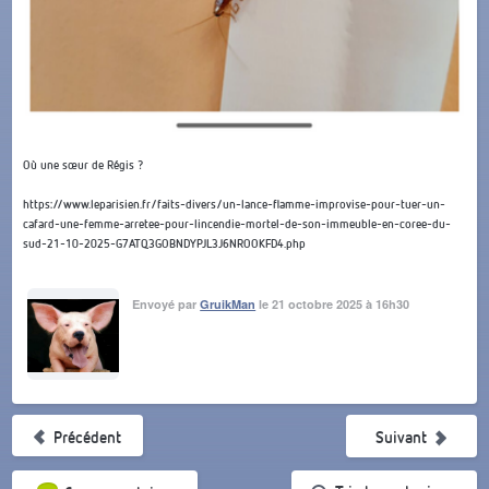
Où une sœur de Régis ?
https://www.leparisien.fr/faits-divers/un-lance-flamme-improvise-pour-tuer-un-
cafard-une-femme-arretee-pour-lincendie-mortel-de-son-immeuble-en-coree-du-
sud-21-10-2025-G7ATQ3GOBNDYPJL3J6NROOKFD4.php
Envoyé par
GruikMan
le 21 octobre 2025 à 16h30
Précédent
Suivant