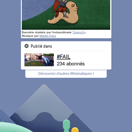
Bannière réalisée par l'extraordinaire
Tzeenchy
Musique par
Middle Ages
Publié dans
#FAIL
234 abonnés
Découvrez d'autres #thématiques !