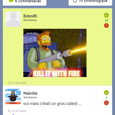
Tri par popularité
Tri chronologique
6 commentaires
+
Bidon85
Vermisseau
14
-
Il y a 10 mois
+
Mabritte
Vermisseau
3
-
oui mais c'était un gros cafard ...
Il y a 10 mois