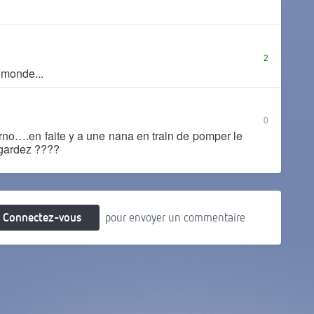
2
 monde...
0
rno….en faite y a une nana en train de pomper le
egardez ????
Connectez-vous
pour envoyer un commentaire