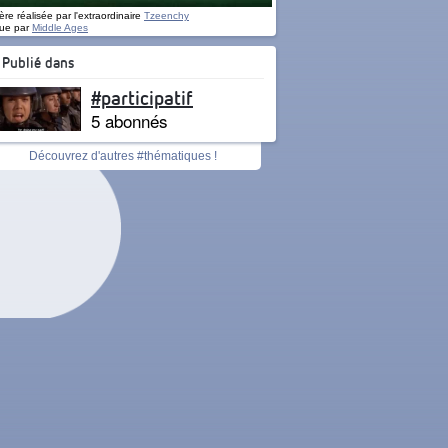
re réalisée par l'extraordinaire
Tzeenchy
ue par
Middle Ages
Publié dans
#participatif
5 abonnés
Découvrez d'autres #thématiques !