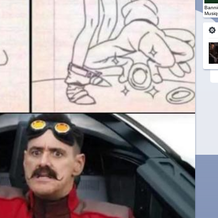
Banniè
Musiq