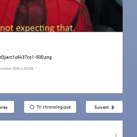
z0jjarz1u6437co1-500.png
octobre 2025 à 22h29
ularité
Tri chronologique
ires
Suivant
1