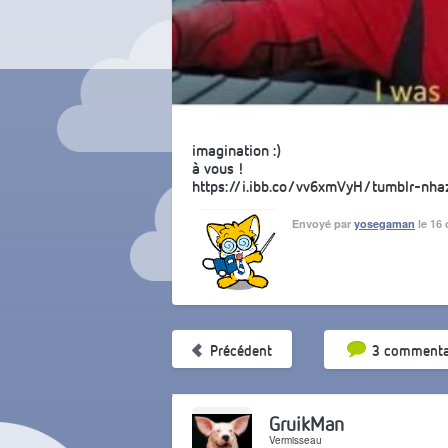
imagination :)
à vous !
https://i.ibb.co/vv6xmVyH/tumblr-nha
Envoyé par
yosegaman
le 16 
Tri par pop
Précédent
3 commenta
GruikMan
Vermisseau