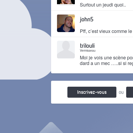
Surtout un jeudi quoi..
Il y a 11 mois
john5
Pff, c’est vieux comme le
Il y a 11 mois
trilouli
Vermisseau
Moi je vois une scène po
dard a un mec …..si si r
Il y a 10 mois
Inscrivez-vous
ou