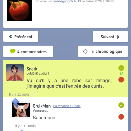
Envoyé par
le-long-brick
le 13 octobre 2025 à 10h36
Précédent
Suivant
Tri par popularité
Tri chronologique
4 commentaires
+
Snark
LoMBriK addict !
13
-
Vu qu'il y a une robe sur l'image,
j'imagine que c'est l'entrée des curés.
Il y a 11 mois
+
GruikMan
En réponse à Snark
Vermisseau
1
-
Sacerdoce....
Il y a 11 mois