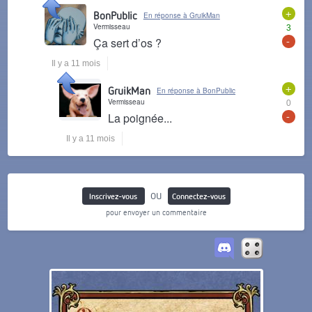
+
BonPublic
En réponse à GruikMan
Vermisseau
3
-
Ça sert d’os ?
Il y a 11 mois
+
GruikMan
En réponse à BonPublic
Vermisseau
0
-
La poignée...
Il y a 11 mois
ou
Inscrivez-vous
Connectez-vous
pour envoyer un commentaire