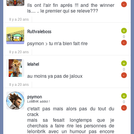
-
ils ont l'air fin aprés !!! and the winner
is.... .. le premier qui se releve???
Il y a 20 ans
+
Ruthraleboss
0
-
psymon > tu m'a bien fait rire
Il y a 20 ans
+
lelahel
0
-
au moins ya pas de jaloux
Il y a 20 ans
+
psymon
LoMBriK addict !
0
-
c'etait pas mais alors pas du tout du
crack
mais sa fesait longtemps que je
cherchais a faire rire les personnes de
lelonbrik avec un humour pas encore