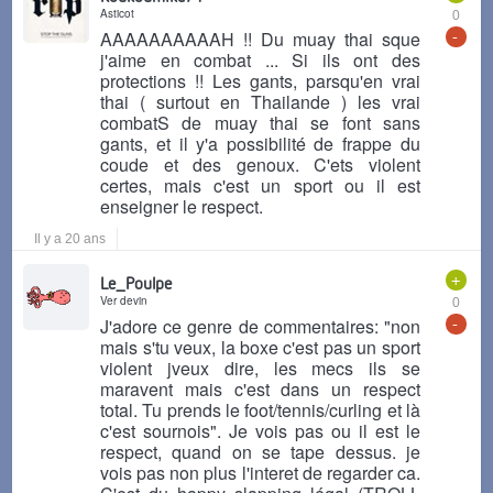
Asticot
0
-
AAAAAAAAAAH !! Du muay thai sque
j'aime en combat ... Si ils ont des
protections !! Les gants, parsqu'en vrai
thai ( surtout en Thailande ) les vrai
combatS de muay thai se font sans
gants, et il y'a possibilité de frappe du
coude et des genoux. C'ets violent
certes, mais c'est un sport ou il est
enseigner le respect.
Il y a 20 ans
+
Le_Poulpe
Ver devin
0
-
J'adore ce genre de commentaires: "non
mais s'tu veux, la boxe c'est pas un sport
violent jveux dire, les mecs ils se
maravent mais c'est dans un respect
total. Tu prends le foot/tennis/curling et là
c'est sournois". Je vois pas ou il est le
respect, quand on se tape dessus. je
vois pas non plus l'interet de regarder ca.