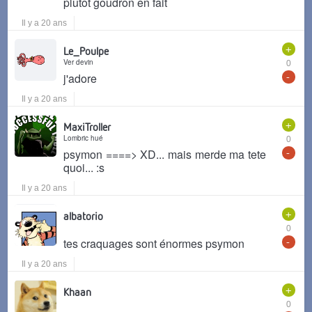
plutot goudron en fait
Il y a 20 ans
+
Le_Poulpe
Ver devin
0
-
j'adore
Il y a 20 ans
+
MaxiTroller
Lombric hué
0
-
psymon ====> XD... mais merde ma tete
quoi... :s
Il y a 20 ans
+
albatorio
0
-
tes craquages sont énormes psymon
Il y a 20 ans
+
Khaan
0