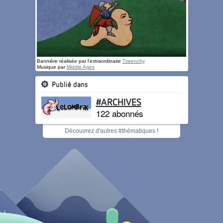
Bannière réalisée par l'extraordinaire
Tzeenchy
Musique par
Middle Ages
Publié dans
#ARCHIVES
122 abonnés
Découvrez d'autres #thématiques !