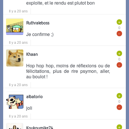
exploite, et le rendu est plutot bon
Il y a 20 ans
+
Ruthraleboss
0
-
Je confirme ;)
Il y a 20 ans
+
Khaan
0
-
Hop hop hop, moins de réflexions ou de
félicitations, plus de rire psymon, aller,
au boulot !
Il y a 20 ans
+
albatorio
0
-
joli
Il y a 20 ans
+
Koukoumike74