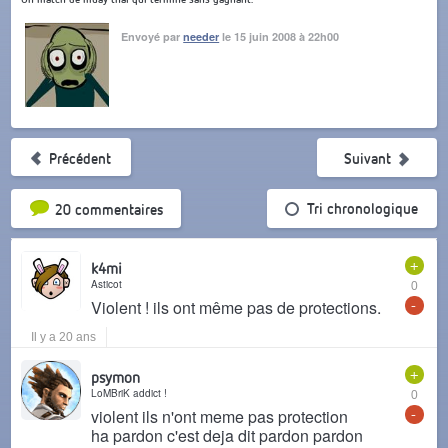
Envoyé par
needer
le 15 juin 2008 à 22h00
Précédent
Suivant
Tri par popularité
Tri chronologique
20 commentaires
+
k4mi
Asticot
0
-
Violent ! ils ont même pas de protections.
Il y a 20 ans
+
psymon
LoMBriK addict !
0
-
violent ils n'ont meme pas protection
ha pardon c'est deja dit pardon pardon