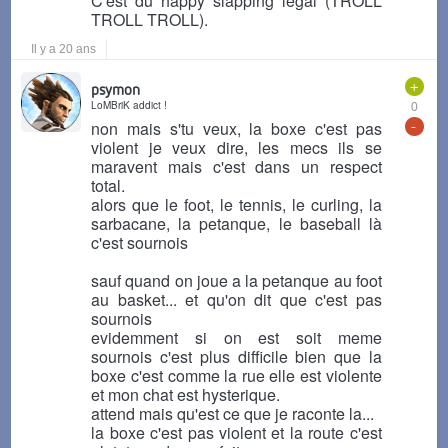
C'est du happy slapping légal (TROLL
TROLL TROLL).
Il y a 20 ans
+
psymon
LoMBriK addict !
0
-
non mais s'tu veux, la boxe c'est pas
violent je veux dire, les mecs ils se
maravent mais c'est dans un respect
total.
alors que le foot, le tennis, le curling, la
sarbacane, la petanque, le baseball là
c'est sournois
sauf quand on joue a la petanque au foot
au basket... et qu'on dit que c'est pas
sournois
evidemment si on est soit meme
sournois c'est plus difficile bien que la
boxe c'est comme la rue elle est violente
et mon chat est hysterique.
attend mais qu'est ce que je raconte la...
la boxe c'est pas violent et la route c'est