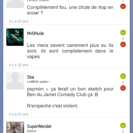
Lombric Shaolin
0
-
Complètement fou, une chute de trop en
snow' ?
Il y a 20 ans
+
Mr0Huile
0
-
Les mecs savent carrement plus ou ils
sont, ils sont completement dans le
vapes
Il y a 20 ans
+
Sba
LoMBriK addict !
0
-
psymon > ça ferait un bon sketch pour
Ben du Jamel Comedy Club ça :B
N'empeche c'est violent.
Il y a 20 ans
+
SuperWendel
Asticot
0