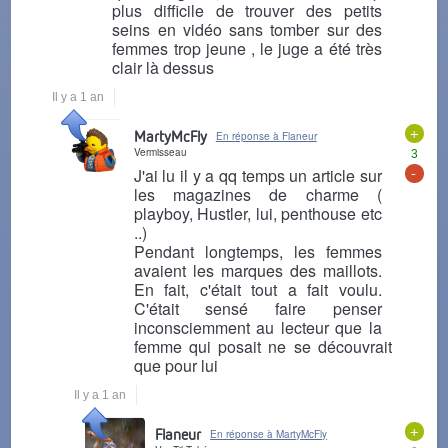
plus difficile de trouver des petits
seins en vidéo sans tomber sur des
femmes trop jeune , le juge a été très
clair là dessus
Il y a 1 an
+
MartyMcFly
En réponse à Flaneur
Vermisseau
3
-
J'ai lu il y a qq temps un article sur
les magazines de charme (
playboy, Hustler, lui, penthouse etc
..)
Pendant longtemps, les femmes
avaient les marques des maillots.
En fait, c'était tout a fait voulu.
C'était sensé faire penser
inconsciemment au lecteur que la
femme qui posait ne se découvrait
que pour lui
Il y a 1 an
+
Flaneur
En réponse à MartyMcFly