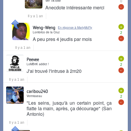
Ver TikToké
0
-
Anecdote intéressante merci
Il y a 1 an
+
Weng-Weng
En réponse à MartyMcFly
Lombrico de la Cruz
2
-
A peu pres 4 jeudis par mois
Il y a 1 an
+
Peevee
LoMBriK addict !
2
-
J'ai trouvé l'intruse à 2m20
Il y a 1 an
+
caribou240
Vermisseau
2
-
"Les seins, jusqu'à un certain point, ça
flatte la main, après, ça décourage" (San
Antonio)
Il y a 1 an