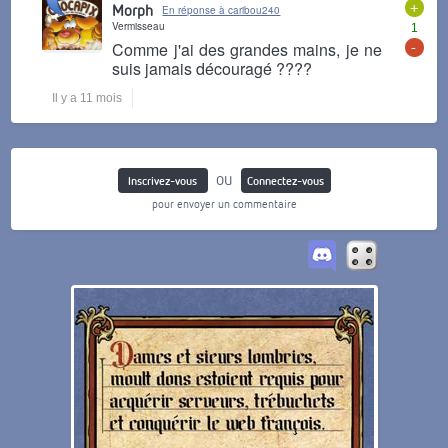
+
Morph
En réponse à caribou240
Vermisseau
1
-
Comme j'ai des grandes mains, je ne
suis jamais découragé ????
Il y a 11 mois
ou
Inscrivez-vous
Connectez-vous
pour envoyer un commentaire