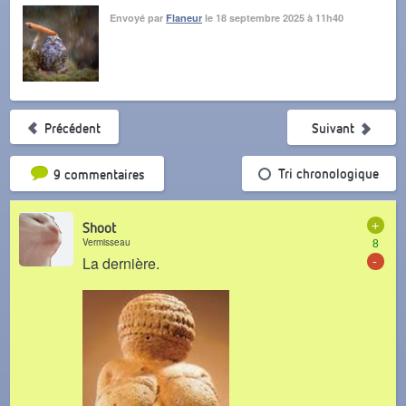
Envoyé par
Flaneur
le 18 septembre 2025 à 11h40
Précédent
Suivant
Tri par popularité
Tri chronologique
9 commentaires
+
Shoot
Vermisseau
8
-
La dernière.