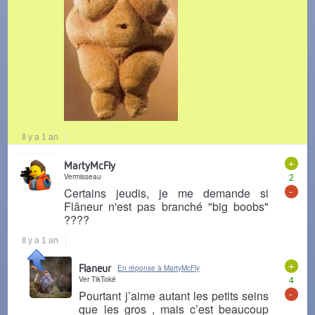
Il y a 1 an
+
MartyMcFly
Vermisseau
2
-
Certains jeudis, je me demande si
Flâneur n'est pas branché "big boobs"
????
Il y a 1 an
+
Flaneur
En réponse à MartyMcFly
Ver TikToké
4
-
Pourtant j’aime autant les petits seins
que les gros , mais c’est beaucoup