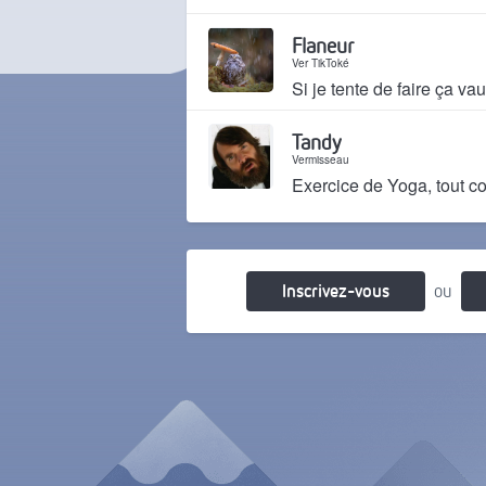
Il y a 1 an
Flaneur
Ver TikToké
Si je tente de faire ça va
Il y a 1 an
Tandy
Vermisseau
Exercice de Yoga, tout c
Il y a 1 an
Inscrivez-vous
ou