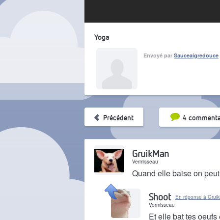
Yoga
Envoyé par
Sauceaigredouce
Tri par pop
Précédent
4 commenta
GruikMan
Vermisseau
Quand elle baise on peut 
Il y a 1 an
Shoot
En réponse à Grui
Vermisseau
Et elle bat tes oeufs