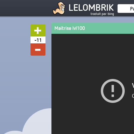
LELOMBRIK
P
traduit par bing
Maitrise lvl100
-11