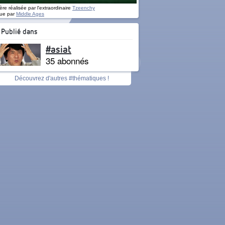
re réalisée par l'extraordinaire
Tzeenchy
ue par
Middle Ages
Publié dans
#asiat
35 abonnés
Découvrez d'autres #thématiques !