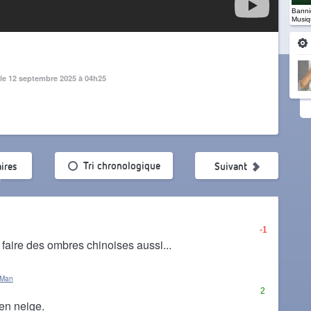
Banniè
Musiq
le 12 septembre 2025 à 04h25
ularité
Tri chronologique
ires
Suivant
-1
faire des ombres chinoises aussi...
kMan
2
 en neige.