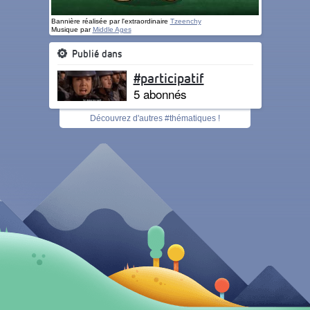
Bannière réalisée par l'extraordinaire
Tzeenchy
Musique par
Middle Ages
Publié dans
#participatif
5 abonnés
Découvrez d'autres #thématiques !