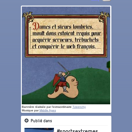
Bannière réalisée par l'extraordinaire
Tzeenchy
Musique par
Middle Ages
Publié dans
#sportsextremes