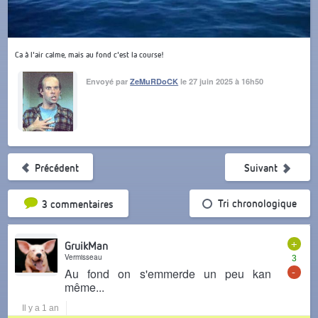
Ca à l'air calme, mais au fond c'est la course!
Envoyé par
ZeMuRDoCK
le 27 juin 2025 à 16h50
Précédent
Suivant
Tri par popularité
Tri chronologique
3 commentaires
+
GruikMan
Vermisseau
3
-
Au fond on s'emmerde un peu kan
même...
Il y a 1 an