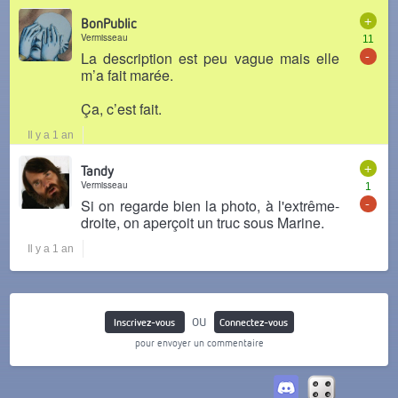
+
BonPublic
Vermisseau
11
-
La description est peu vague mais elle
m’a fait marée.
Ça, c’est fait.
Il y a 1 an
+
Tandy
Vermisseau
1
-
Si on regarde bien la photo, à l'extrême-
droite, on aperçoit un truc sous Marine.
Il y a 1 an
ou
Inscrivez-vous
Connectez-vous
pour envoyer un commentaire