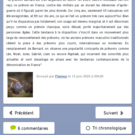
reçu ce prénom en France, contre des milliers par an durant les décennies d’après-
guerre où il figurait parmi les plus donnés. Sur cinq ans, seulement 45 naissances ont
été enregistrées, et 89 sur dix ans, ce qui en fait un prénom très rare aujourd’hui. Bien
qu’il ne disparaisse pas totalement, son usage est devenu marginal, et il est désormais
perçu comme un prénom classique, voire désuet, porté majoritairement par des
personnes âgées. Cette tendance à la disparition s’inscrit dans un mouvement plus
large de renouvellement des prénoms, où les anciens prénoms masculins traditionnels
cèdent la place à des prénoms plus courts, internationaux ou modernes. En
remplacement de Bernard, on observe une popularité croissante de prénoms comme
Léo, Noah, Jules, Gabriel, Liam ou encore Raphaël, qui incarnent des sonorités plus
actuelles et sont davantage en phase avec les tendances contemporaines de la
dénomination en France."
Envoyé par
Flaneur
le 12 juin 2025 à 20h28
Précédent
Suivant
Tri par popularité
Tri chronologique
6 commentaires