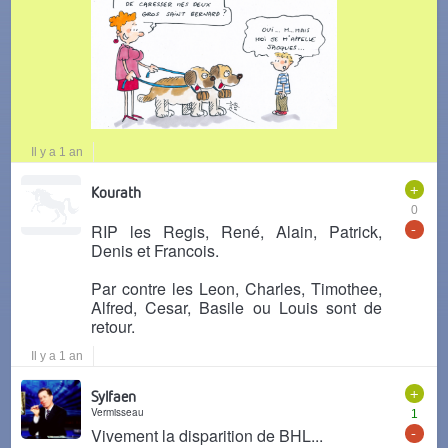
Il y a 1 an
+
Kourath
0
-
RIP les Regis, René, Alain, Patrick,
Denis et Francois.
Par contre les Leon, Charles, Timothee,
Alfred, Cesar, Basile ou Louis sont de
retour.
Il y a 1 an
+
Sylfaen
Vermisseau
1
-
Vivement la disparition de BHL...