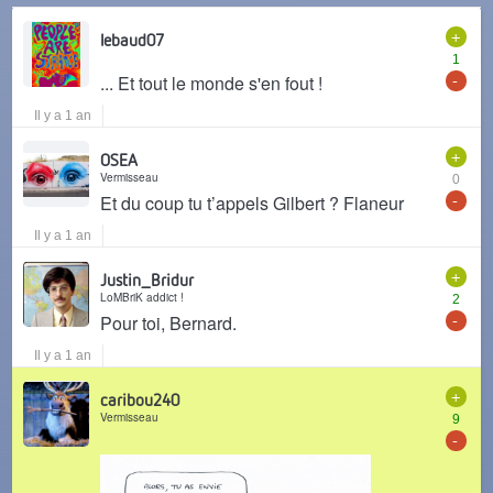
+
lebaud07
1
-
... Et tout le monde s'en fout !
Il y a 1 an
+
OSEA
Vermisseau
0
-
Et du coup tu t’appels Gilbert ? Flaneur
Il y a 1 an
+
Justin_Bridur
LoMBriK addict !
2
-
Pour toi, Bernard.
Il y a 1 an
+
caribou240
Vermisseau
9
-