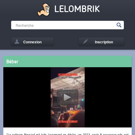
LELOMBRIK
Connexion
Inscription
Béber
"Le prénom Bernard est très largement en déclin : en 2023, seuls 8 nouveaux-nés ont