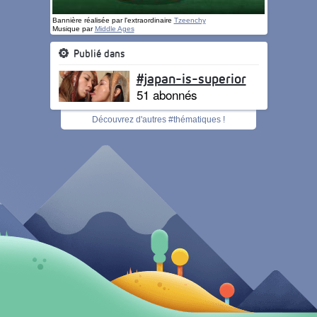
Bannière réalisée par l'extraordinaire
Tzeenchy
Musique par
Middle Ages
Publié dans
#japan-is-superior
51 abonnés
Découvrez d'autres #thématiques !