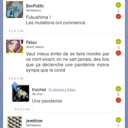
+
BonPublic
Vermisseau
1
-
Fukushima !
Les mutations ont commencé.
Il y a 1 an
+
Patou
Jeune asticot
-1
-
Vaut mieux éviter de se faire mordre par
ce mort-vivant, on ne sait jamais, des fois
que ça déclenche une pandémie moins
sympa que le covid
Il y a 1 an
+
trucmoi
En réponse à Patou
Ver d'os
5
-
Une pandamie
Il y a 1 an
+
javeldose
Vermisseau
0