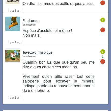
-
On dirait comme des petits orques aussi.
Il y a 1 an
+
PaulLucas
Vermisseau
0
-
Espèce d'ascidie toi-même !
Non mais.
Il y a 1 an
+
Tuveuxvoirmabique
Vermisseau
1
-
Ouaih!!? bof! Es que quelqu'un peu me
dire à quoi ça sert ces machins.
Vivement qu'on aille raser tout cette
saloperie pour excaver le minerai
indispensable au renouvellement annuel
de mon Iphone.
Il y a 1 an