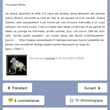
"Un panda filtreur
Cet animal appartient en effet à la classe des ascidies, terme désignant des animaux
marins filtreurs, accrochés au fond de l'eau, et qui peuvent vivre en colonies. Chaque
individu, relié classiquement à ses voisins par une structure matricielle, a un corps
tubulaire, une sorte d'outre. C'est un organe dans lequel circule l'eau et qui permet de
retenir au passage les nutriments qu'elle contient, pour s'en nourrir. Telle est donc
cette "ascidie panda squelette", qui n'avait jamais été décrite scientifiquement."
(source https://www.sciencesetavenir.fr/animaux/animaux-marins/squelettes-de-
pandas-une-nouvelle-et-etrange-espece-marine-decouverte-au-large-du-
japon_176821 )
Envoyé par
trucmoi
le 22 mai 2025 à 00h42
Précédent
Suivant
Tri par popularité
Tri chronologique
6 commentaires