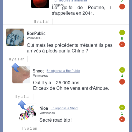
En réponse à GruikMan
2
Longbric
-
Le golfe de Poutine, il
s'appellera en 2041.
Il y a 1 an
+
BonPublic
Vermisseau
9
-
Oui mais les précédents n'étaient ils pas
arrivés à pieds par la Chine ?
Il y a 1 an
+
Shoot
En réponse à BonPublic
Vermisseau
4
-
Oui il y a... 25.000 ans.
Et ceux de Chine venaient d'Afrique.
Il y a 1 an
+
Nioa
En réponse à Shoot
Vermisseau
1
-
Sacré road trip !
Il y a 1 an