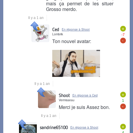
mais ça permet de les situer
Grosso merdo.
Il y a 1 an
+
Ced
En réponse à Shoot
Lombrik
-7
-
Ton nouvel avatar:
Il y a 1 an
+
Shoot
En réponse à Ced
Vermisseau
1
-
Merci je suis Assez bon.
Il y a 1 an
+
sandrine65100
En réponse à Shoot
4