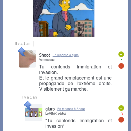
Il y a 1 an
+
Shoot
En réponse à glurp
Vermisseau
7
-
Tu confonds immigration et
invasion.
Et le grand remplacement est une
propagande de l'extrême droite.
Visiblement ça marche.
Il y a 1 an
+
glurp
En réponse à Shoot
LoMBriK addict !
-3
-
"Tu confonds immigration et
invasion"