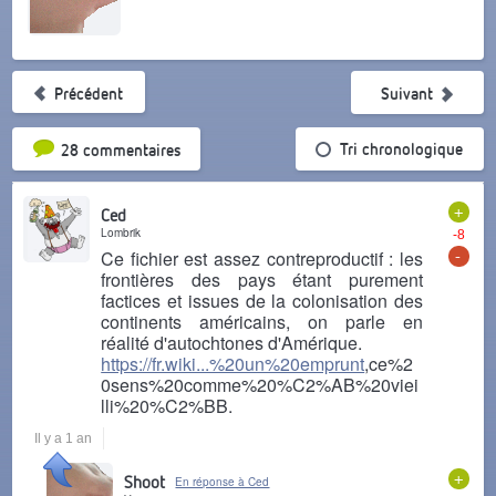
Précédent
Suivant
Tri par popularité
Tri chronologique
28 commentaires
+
Ced
Lombrik
-8
-
Ce fichier est assez contreproductif : les
frontières des pays étant purement
factices et issues de la colonisation des
continents américains, on parle en
réalité d'autochtones d'Amérique.
https://fr.wiki...%20un%20emprunt
,ce%2
0sens%20comme%20%C2%AB%20viei
lli%20%C2%BB.
Il y a 1 an
+
Shoot
En réponse à Ced