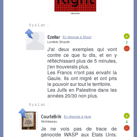
Il y a 1 an
+
Ezellar
En réponse à Shoot
Lombric Shaolin
2
-
J'ai deux exemples qui vont
contre ce que tu dis, et en y
réfléchissant plus de 5 minutes,
j'en trouverais plus.
Les Francs n'ont pas envahi la
Gaule. Ils ont migré et ont pris
le pouvoir sur tout le territoire.
Les Juifs en Palestine dans les
années 20/30 non plus.
Il y a 1 an
+
CourteBrik
En réponse à glurp
Vermisseau
4
-
Je ne vois pas de trace de
génocide WASP aux Etats Unis.