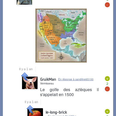
-
Il y a 1 an
+
GruikMan
En réponse à sandrine65100
Vermisseau
2
-
Le golfe des aztèques il
s'appelait en 1500
Il y a 1 an
+
le-long-brick