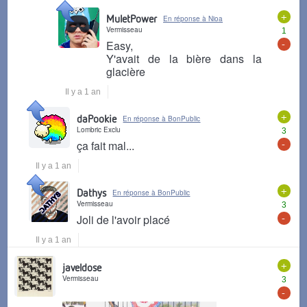
+
MuletPower
En réponse à Nioa
Vermisseau
1
-
Easy,
Y'avait de la bière dans la
glacière
Il y a 1 an
+
daPookie
En réponse à BonPublic
Lombric Exclu
3
-
ça fait mal...
Il y a 1 an
+
Dathys
En réponse à BonPublic
Vermisseau
3
-
Joli de l'avoir placé
Il y a 1 an
+
javeldose
Vermisseau
3
-