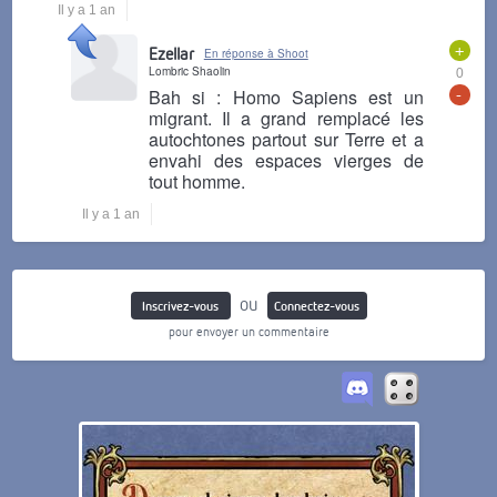
Il y a 1 an
+
Ezellar
En réponse à Shoot
Lombric Shaolin
0
-
Bah si : Homo Sapiens est un
migrant. Il a grand remplacé les
autochtones partout sur Terre et a
envahi des espaces vierges de
tout homme.
Il y a 1 an
ou
Inscrivez-vous
Connectez-vous
pour envoyer un commentaire