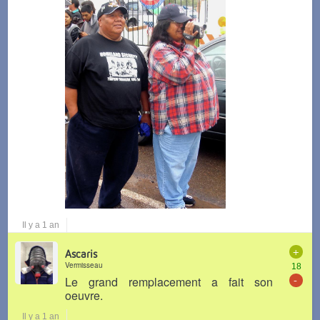
Il y a 1 an
+
Ascaris
Vermisseau
18
-
Le grand remplacement a fait son
oeuvre.
Il y a 1 an