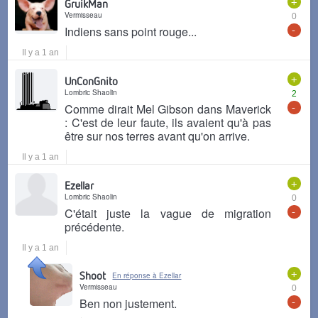
+
GruikMan
Vermisseau
0
-
Indiens sans point rouge...
Il y a 1 an
+
UnConGnito
Lombric Shaolin
2
-
Comme dirait Mel Gibson dans Maverick
: C'est de leur faute, ils avaient qu'à pas
être sur nos terres avant qu'on arrive.
Il y a 1 an
+
Ezellar
Lombric Shaolin
0
-
C'était juste la vague de migration
précédente.
Il y a 1 an
+
Shoot
En réponse à Ezellar
Vermisseau
0
-
Ben non justement.