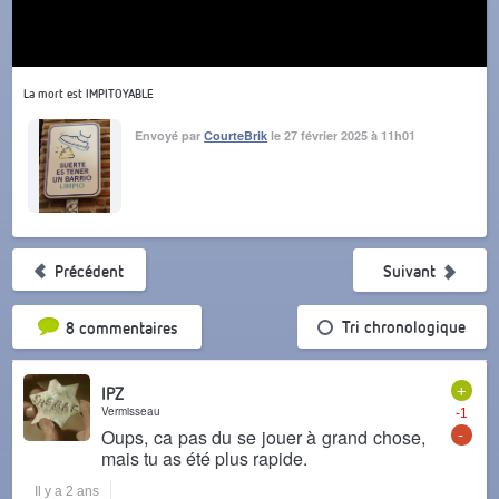
La mort est IMPITOYABLE
Envoyé par
CourteBrik
le 27 février 2025 à 11h01
Précédent
Suivant
Tri par popularité
Tri chronologique
8 commentaires
+
IPZ
Vermisseau
-1
-
Oups, ca pas du se jouer à grand chose,
mais tu as été plus rapide.
Il y a 2 ans