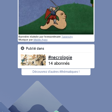
Bannière réalisée par l'extraordinaire
Tzeenchy
Musique par
Middle Ages
Publié dans
#necrologie
14 abonnés
Découvrez d'autres #thématiques !