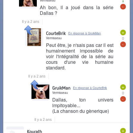
Vermisseau
1
-
Ah bon, il a joué dans la série
Dallas ?
Il y a 2 ans
+
CourteBrik
En réponse à GruikMan
Vermisseau
0
-
Peut être, je n'sais pas car il est
humainement impossible de
voir l'intégralité de la série au
cours d'une vie humaine
standard.
Il y a 2 ans
+
GruikMan
En réponse à CourteBrik
Vermisseau
0
-
Dallas, ton univers
impitoyable...
(La chanson du gènerique)
Il y a 2 ans
+
Kourath