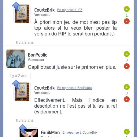
+
CourteBrik
En réponse à IPZ
Vermisseau
1
-
À priori mon jeu de mot n'est pas tip
top alors si tu veux bien poster ta
version du RIP je serai bon perdant ;)
Il y a 2 ans
+
BonPublic
Vermisseau
0
-
Capillotracté juste sur le prénom en plus.
Il y a 2 ans
+
CourteBrik
En réponse à BonPublic
Vermisseau
0
-
Effectivement. Mais l'indice en
description ne l'est pas si tu as la ref
évidemment.
Il y a 2 ans
+
GruikMan
En réponse à CourteBrik