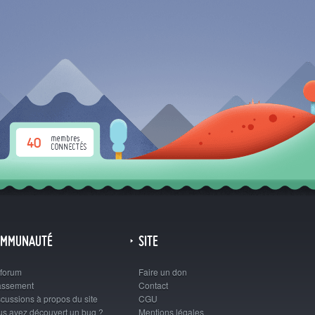
40
OMMUNAUTÉ
SITE
 forum
Faire un don
assement
Contact
cussions à propos du site
CGU
us avez découvert un bug ?
Mentions légales