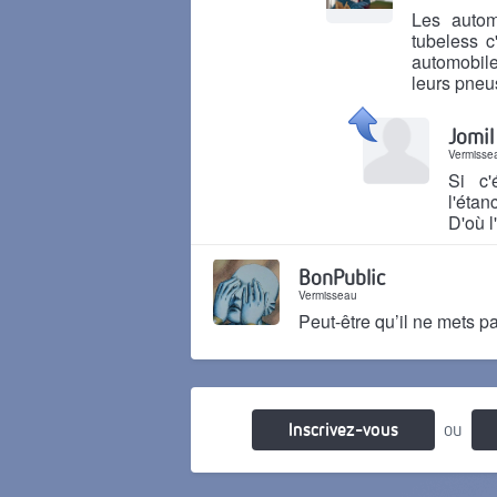
Les autom
tubeless c
automobile
leurs pneu
Il y a 2 ans
Jomil
Vermisse
Si c'
l'étan
D'où 
Il y a 2 ans
BonPublic
Vermisseau
Peut-être qu’il ne mets pas
Il y a 2 ans
Inscrivez-vous
ou