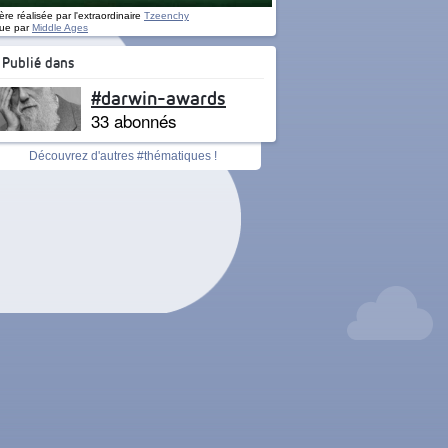
re réalisée par l'extraordinaire
Tzeenchy
ue par
Middle Ages
Publié dans
#darwin-awards
33 abonnés
Découvrez d'autres #thématiques !