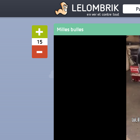
LELOMBRIK
P
en ver et contre tout
Milles bulles
15