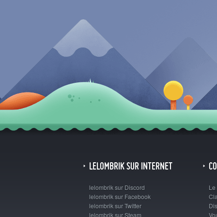
LELOMBRIK SUR INTERNET
C
lelombrik sur Discord
Le
lelombrik sur Facebook
Cl
lelombrik sur Twitter
Dis
lelombrik sur Steam
Vo