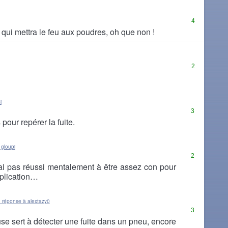
4
 qui mettra le feu aux poudres, oh que non !
2
i
3
 pour repérer la fuite.
 gloupi
2
ai pas réussi mentalement à être assez con pour
plication…
 réponse à alextazy0
3
e sert à détecter une fuite dans un pneu, encore