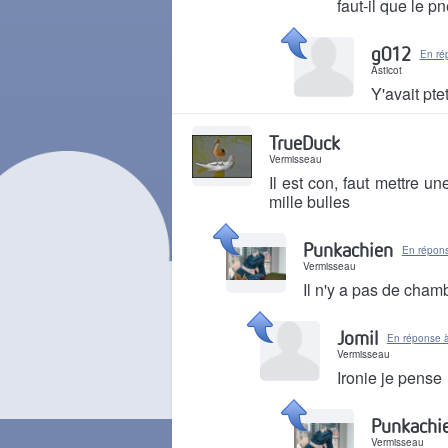
faut-il que le p
Il y a 2 ans
g012
En ré
Asticot
Y'avait pte
Il y a 2 ans
TrueDuck
Vermisseau
Il est con, faut mettre 
mille bulles
Il y a 2 ans
Punkachien
En répon
Vermisseau
Il n'y a pas de cham
Il y a 2 ans
Jomil
En réponse 
Vermisseau
Ironie je pense
Il y a 2 ans
Punkachi
Vermisseau