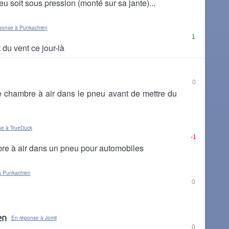
neu soit sous pression (monté sur sa jante)...
ponse à Punkachien
1
t du vent ce jour-là
0
une chambre à air dans le pneu avant de mettre du
se à TrueDuck
-1
bre à air dans un pneu pour automobiles
à Punkachien
0
en
En réponse à Jomil
0