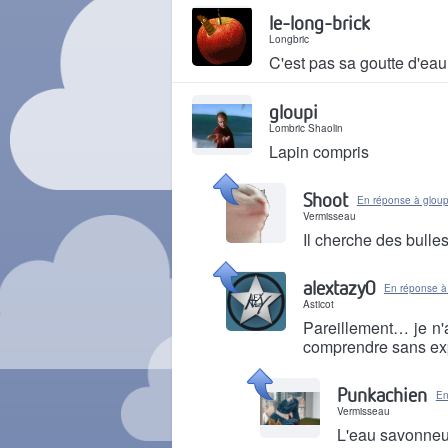
Il y a 2 ans
le-long-brick
Longbric
C'est pas sa goutte d'eau
Il y a 2 ans
gloupi
Lombric Shaolin
Lapin compris
Il y a 2 ans
Shoot
En réponse à gloup
Vermisseau
Il cherche des bulles
Il y a 2 ans
alextazy0
En réponse à
Asticot
Pareillement… je n'
comprendre sans ex
Il y a 2 ans
Punkachien
En
Vermisseau
L'eau savonneus