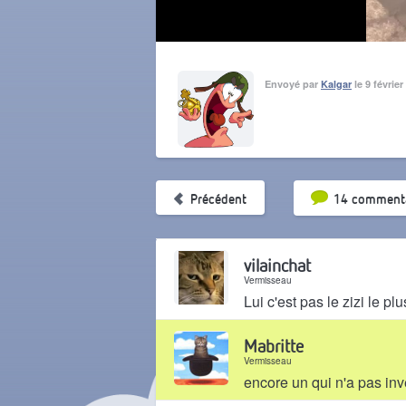
Envoyé par
Kalgar
le 9 févrie
Tri par pop
Précédent
14 commenta
vilainchat
Vermisseau
Lui c'est pas le zizi le p
Il y a 2 ans
Mabritte
Vermisseau
encore un qui n'a pas inve