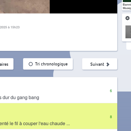
Banniè
Musiq
r 2025 à 15h23
ularité
Tri chronologique
ires
Suivant
6
lus dur du gang bang
8
nté le fil à couper l'eau chaude ...