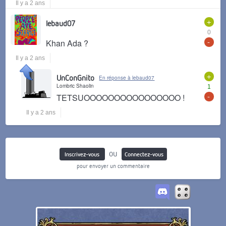
Il y a 2 ans
+
lebaud07
0
-
Khan Ada ?
Il y a 2 ans
+
UnConGnito
En réponse à lebaud07
Lombric Shaolin
1
-
TETSUOOOOOOOOOOOOOOOO !
Il y a 2 ans
ou
Inscrivez-vous
Connectez-vous
pour envoyer un commentaire