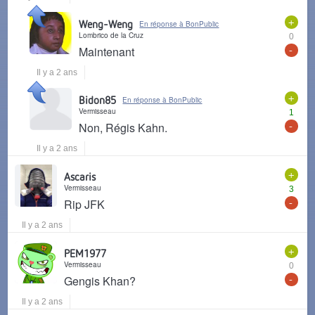
+
Weng-Weng
En réponse à BonPublic
Lombrico de la Cruz
0
-
Maintenant
Il y a 2 ans
+
Bidon85
En réponse à BonPublic
Vermisseau
1
-
Non, Régis Kahn.
Il y a 2 ans
+
Ascaris
Vermisseau
3
-
Rip JFK
Il y a 2 ans
+
PEM1977
Vermisseau
0
-
Gengis Khan?
Il y a 2 ans