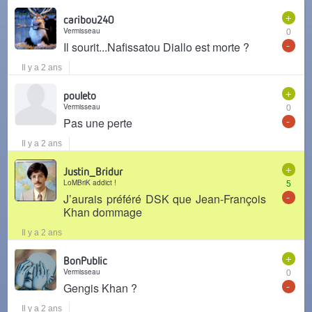
+
caribou240
Vermisseau
0
-
Il sourit...Nafissatou Diallo est morte ?
Il y a 2 ans
+
pouleto
Vermisseau
0
-
Pas une perte
Il y a 2 ans
+
Justin_Bridur
LoMBriK addict !
5
-
J’aurais préféré DSK que Jean-François
Khan dommage
Il y a 2 ans
+
BonPublic
Vermisseau
0
-
Gengis Khan ?
Il y a 2 ans