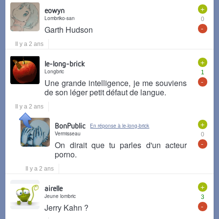
+
eowyn
Lombriko-san
0
-
Garth Hudson
Il y a 2 ans
+
le-long-brick
Longbric
1
-
Une grande intelligence, je me souviens
de son léger petit défaut de langue.
Il y a 2 ans
+
BonPublic
En réponse à le-long-brick
Vermisseau
0
-
On dirait que tu parles d'un acteur
porno.
Il y a 2 ans
+
airelle
Jeune lombric
3
-
Jerry Kahn ?