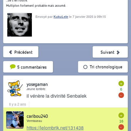
...de s'en foutre.
Multiplon fortement probable mais assumé.
Envoyé par
KukuLele
le 7 janvier 2025 à 09h15
Précédent
Suivant
Tri par popularité
Tri chronologique
5 commentaires
+
yosegaman
Jeune lombric
6
-
il vénère la divinité Senbalek
Il y a 2 ans
+
caribou240
Vermisseau
16
-
https://lelombrik.net/131438