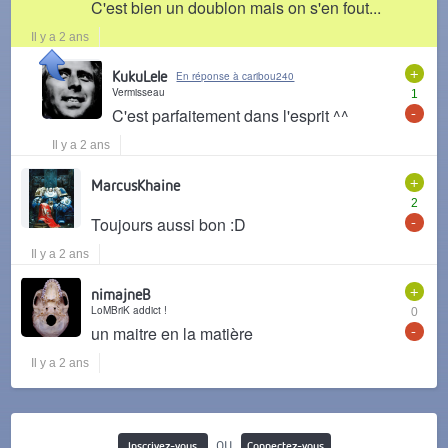
C'est bien un doublon mais on s'en fout...
Il y a 2 ans
+
KukuLele
En réponse à caribou240
Vermisseau
1
-
C'est parfaitement dans l'esprit ^^
Il y a 2 ans
+
MarcusKhaine
2
-
Toujours aussi bon :D
Il y a 2 ans
+
nimajneB
LoMBriK addict !
0
-
un maitre en la matière
Il y a 2 ans
ou
Inscrivez-vous
Connectez-vous