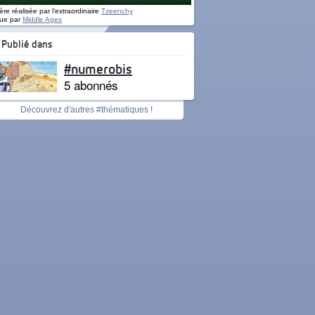
re réalisée par l'extraordinaire
Tzeenchy
ue par
Middle Ages
Publié dans
#numerobis
5 abonnés
Découvrez d'autres #thématiques !