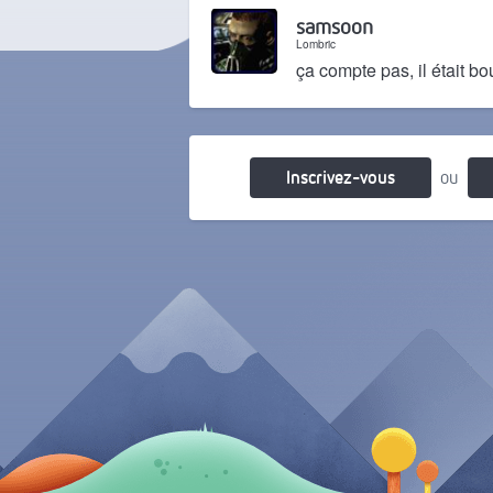
Il y a 2 ans
samsoon
Lombric
ça compte pas, il était bo
Il y a 2 ans
Inscrivez-vous
ou