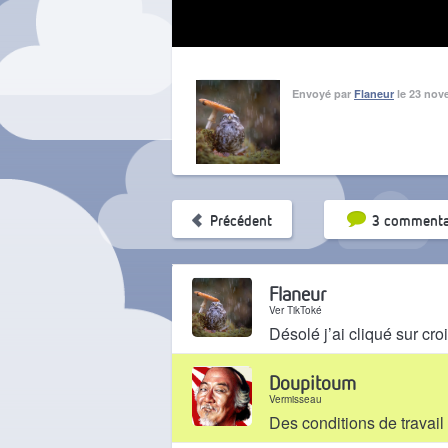
Envoyé par
Flaneur
le 23 nov
Tri par pop
Précédent
3 commenta
Flaneur
Ver TikToké
Désolé j’ai cliqué sur cro
Il y a 2 ans
Doupitoum
Vermisseau
Des conditions de travail 