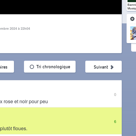
Banniè
Musiq
embre 2024 à 22h04
ularité
Tri chronologique
ires
Suivant
0
ix rose et noir pour peu
6
plutôt floues.