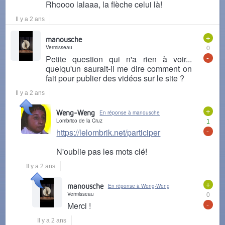
Rhoooo lalaaa, la flèche celui là!
Il y a 2 ans
+
manousche
Vermisseau
0
-
Petite question qui n'a rien à voir...
quelqu'un saurait-il me dire comment on
fait pour publier des vidéos sur le site ?
Il y a 2 ans
+
Weng-Weng
En réponse à manousche
Lombrico de la Cruz
1
-
https://lelombrik.net/participer
N'oublie pas les mots clé!
Il y a 2 ans
+
manousche
En réponse à Weng-Weng
Vermisseau
0
-
Merci !
Il y a 2 ans