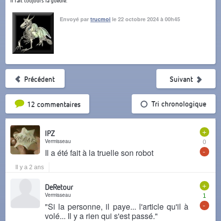
Il fait toujours la gueule.
Envoyé par
trucmoi
le 22 octobre 2024 à 00h45
Précédent
Suivant
Tri par popularité
Tri chronologique
12 commentaires
+
IPZ
Vermisseau
0
-
Il a été fait à la truelle son robot
Il y a 2 ans
+
DeRetour
Vermisseau
1
-
"Si la personne, il paye... l'article qu'il à
volé... Il y a rien qui s'est passé."