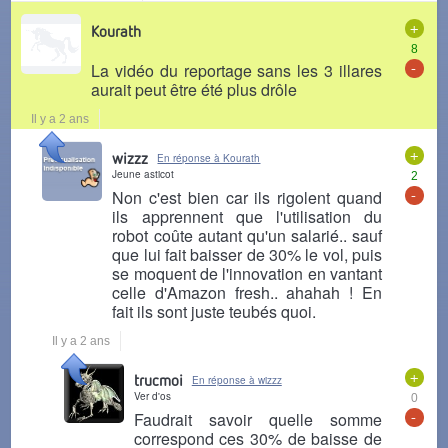
+
Kourath
8
-
La vidéo du reportage sans les 3 illares
aurait peut être été plus drôle
Il y a 2 ans
+
wizzz
En réponse à Kourath
Jeune asticot
2
-
Non c'est bien car ils rigolent quand
ils apprennent que l'utilisation du
robot coûte autant qu'un salarié.. sauf
que lui fait baisser de 30% le vol, puis
se moquent de l'innovation en vantant
celle d'Amazon fresh.. ahahah ! En
fait ils sont juste teubés quoi.
Il y a 2 ans
+
trucmoi
En réponse à wizzz
Ver d'os
0
-
Faudrait savoir quelle somme
correspond ces 30% de baisse de