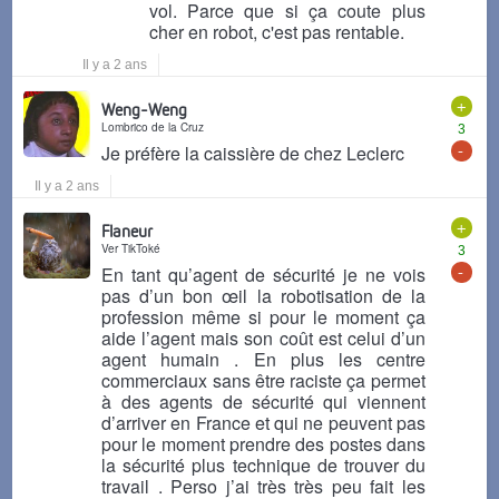
vol. Parce que si ça coute plus
cher en robot, c'est pas rentable.
Il y a 2 ans
+
Weng-Weng
Lombrico de la Cruz
3
-
Je préfère la caissière de chez Leclerc
Il y a 2 ans
+
Flaneur
Ver TikToké
3
-
En tant qu’agent de sécurité je ne vois
pas d’un bon œil la robotisation de la
profession même si pour le moment ça
aide l’agent mais son coût est celui d’un
agent humain . En plus les centre
commerciaux sans être raciste ça permet
à des agents de sécurité qui viennent
d’arriver en France et qui ne peuvent pas
pour le moment prendre des postes dans
la sécurité plus technique de trouver du
travail . Perso j’ai très très peu fait les