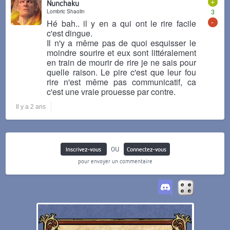
+
Nunchaku
Lombric Shaolin
3
-
Hé bah.. il y en a qui ont le rire facile
c'est dingue.
Il n'y a même pas de quoi esquisser le
moindre sourire et eux sont littéralement
en train de mourir de rire je ne sais pour
quelle raison. Le pire c'est que leur fou
rire n'est même pas communicatif, ca
c'est une vraie prouesse par contre.
Il y a 2 ans
ou
Inscrivez-vous
Connectez-vous
pour envoyer un commentaire