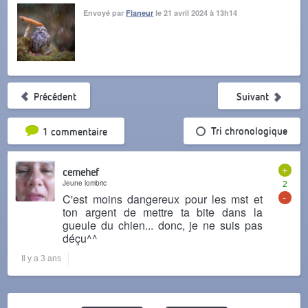
Envoyé par
Flaneur
le 21 avril 2024 à 13h14
Précédent
Suivant
Tri par popularité
Tri chronologique
1 commentaire
+
cemehef
Jeune lombric
2
-
C'est moins dangereux pour les mst et
ton argent de mettre ta bite dans la
gueule du chien... donc, je ne suis pas
déçu^^
Il y a 3 ans