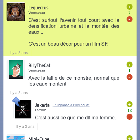
+
Lequercus
Vermisseau
7
-
C'est surtout l'avenir tout court avec la
densification urbaine et la montée des
eaux...
C'est un beau décor pour un film SF.
Il y a 3 ans
+
BillyTheCat
Vermisseau
1
-
Avec la taille de ce monstre, normal que
les eaux montent
Il y a 3 ans
+
Jakarta
En réponse à BillyTheCat
Lombric
13
-
C'est aussi ce que me dit ma femme.
Il y a 3 ans
+
Mini-Cube