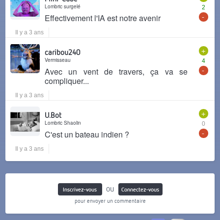
Lombric surgelé
2
-
Effectivement l'IA est notre avenir
Il y a 3 ans
+
caribou240
Vermisseau
4
-
Avec un vent de travers, ça va se
compliquer...
Il y a 3 ans
+
U.Bot
Lombric Shaolin
0
-
C'est un bateau indien ?
Il y a 3 ans
ou
Inscrivez-vous
Connectez-vous
pour envoyer un commentaire