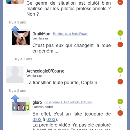
-
Ce genre de situation est plutôt bien
maîtrisé par les pilotes professionnels ?
Non ?
Il y a 3 ans
+
GruikMan
En réponse à MuletPower
Vermisseau
1
-
C"est pas eux qui changent la roue
en général...
Il y a 3 ans
+
ArcheologieOfCourse
Vermisseau
3
-
La transition toute pourrie, Captain.
Il y a 3 ans
+
glurp
En réponse à ArcheologieOfCourse
LoMBriK addict !
0
-
En effet, c'est un fake (coupure de
0:02
à
0:03
).
La première vidéo n'a pas été capturé