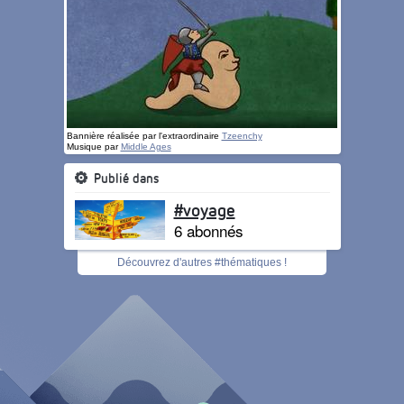
Bannière réalisée par l'extraordinaire
Tzeenchy
Musique par
Middle Ages
Publié dans
#voyage
6 abonnés
Découvrez d'autres #thématiques !