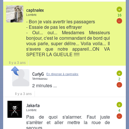
+
captnalex
Lombric
16
-
- Bon je vais avertir les passagers
- Essaie de pas les effrayer
- Oui... oui... Mesdames Messieurs
bonjour, c'est le commandant de bord qui
vous parle, super délire... Voila voila... Il
s'avere que notre appareil...ON VA
SPETER LA GUEULE !!!!!
Il y a 3 ans
+
CurlyG
En réponse à captnalex
Vermisseau
2
-
2 minutes ...
Il y a 3 ans
+
Jakarta
Lombric
4
-
Pas de quoi s'alarmer. Faut juste
s'arrêter et aller mettre la roue de
secours.