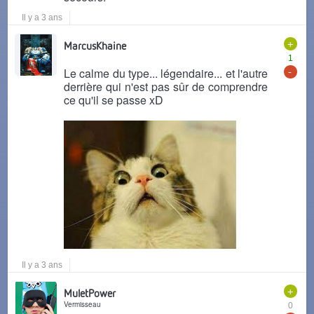
Il y a 3 ans
+
MarcusKhaine
1
-
Le calme du type... légendaire... et l'autre
derrière qui n'est pas sûr de comprendre
ce qu'il se passe xD
Il y a 3 ans
+
MuletPower
Vermisseau
0