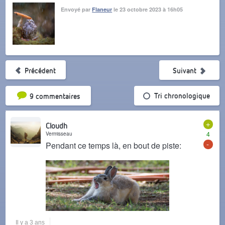
Envoyé par
Flaneur
le 23 octobre 2023 à 16h05
Précédent
Suivant
Tri par popularité
Tri chronologique
9 commentaires
+
Cloudh
Vermisseau
4
-
Pendant ce temps là, en bout de piste:
Il y a 3 ans