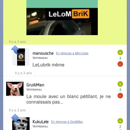
Il y a 3 ans
+
manousche
En réponse à Mini-Cube
Vermisseau
3
-
LeLubrik même
Il y a 3 ans
+
GruikMan
Vermisseau
3
-
La moule avec un blanc pétillant, je ne
connaissais pas...
Il y a 3 ans
+
KukuLele
En réponse à GruikMan
Vermisseau
2