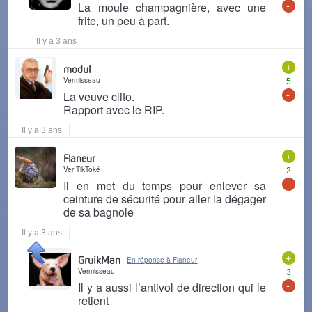
-
La moule champagnière, avec une
frite, un peu à part.
Il y a 3 ans
+
modul
Vermisseau
5
-
La veuve clito.
Rapport avec le RIP.
Il y a 3 ans
+
Flaneur
Ver TikToké
2
-
Il en met du temps pour enlever sa
ceinture de sécurité pour aller la dégager
de sa bagnole
Il y a 3 ans
+
GruikMan
En réponse à Flaneur
Vermisseau
3
-
Il y a aussi l’antivol de direction qui le
retient