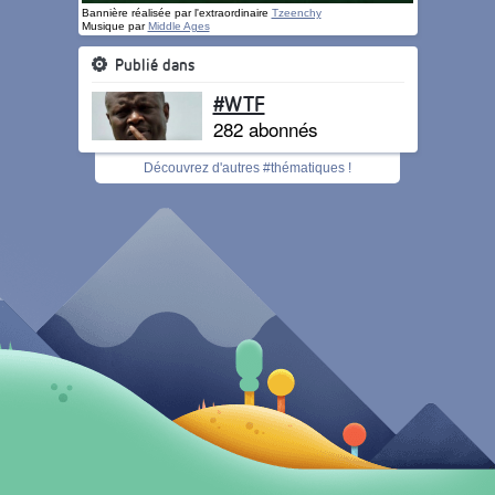
Bannière réalisée par l'extraordinaire
Tzeenchy
Musique par
Middle Ages
Publié dans
#WTF
282 abonnés
Découvrez d'autres #thématiques !