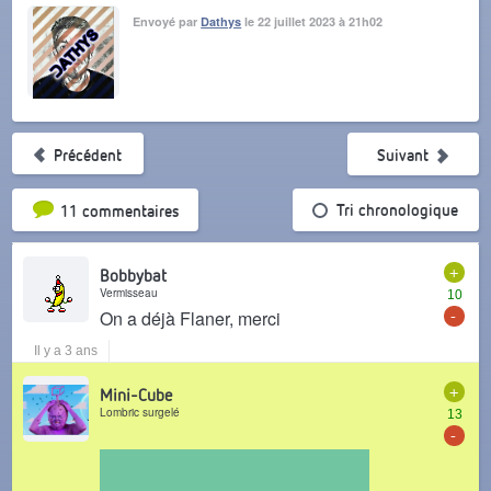
Envoyé par
Dathys
le 22 juillet 2023 à 21h02
Précédent
Suivant
Tri par popularité
Tri chronologique
11 commentaires
+
Bobbybat
Vermisseau
10
-
On a déjà Flaner, merci
Il y a 3 ans
+
Mini-Cube
Lombric surgelé
13
-