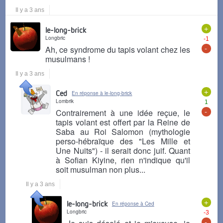
Il y a 3 ans
+
le-long-brick
Longbric
-1
-
Ah, ce syndrome du tapis volant chez les
musulmans !
Il y a 3 ans
+
Ced
En réponse à le-long-brick
Lombrik
1
-
Contrairement à une idée reçue, le
tapis volant est offert par la Reine de
Saba au Roi Salomon (mythologie
perso-hébraïque des "Les Mille et
Une Nuits") - il serait donc juif. Quant
à Sofian Kiyine, rien n'indique qu'il
soit musulman non plus...
Il y a 3 ans
+
le-long-brick
En réponse à Ced
Longbric
-3
-