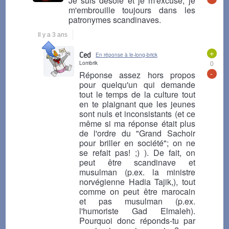
Je suis désolé et je m'excuse, je
m'embrouille toujours dans les
patronymes scandinaves.
Il y a 3 ans
+
Ced
En réponse à le-long-brick
Lombrik
0
-
Réponse assez hors propos
pour quelqu'un qui demande
tout le temps de la culture tout
en te plaignant que les jeunes
sont nuls et inconsistants (et ce
même si ma réponse était plus
de l'ordre du "Grand Sachoir
pour briller en société"; on ne
se refait pas! ;) ). De fait, on
peut être scandinave et
musulman (p.ex. la ministre
norvégienne Hadia Tajik,), tout
comme on peut être marocain
et pas musulman (p.ex.
l'humoriste Gad Elmaleh).
Pourquoi donc réponds-tu par