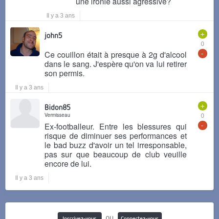
une ironie aussi agressive?
Il y a 3 ans
+
john5
0
-
Ce couillon était à presque à 2g d'alcool
dans le sang. J'espère qu'on va lui retirer
son permis.
Il y a 3 ans
+
Bidon85
Vermisseau
0
-
Ex-footballeur. Entre les blessures qui
risque de diminuer ses performances et
le bad buzz d'avoir un tel irresponsable,
pas sur que beaucoup de club veuille
encore de lui.
Il y a 3 ans
ou
Inscrivez-vous
Connectez-vous