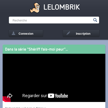
LELOMBRIK
Connexion
Inscription
Dans la série "Shériff fais-moi peur"...