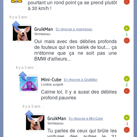
-
pourtant un rond point ça se prend plutôt
à 30 km/h !
Il y a 3 ans
+
GruikMan
En réponse à yosegaman
Vermisseau
1
-
Oui mais avec des débiles profonds
de fouteux qui s'en balek de tout.... ça
m'étonne que ça ne soit pas une
BMW d'ailleurs...
Il y a 3 ans
+
Mini-Cube
En réponse à GruikMan
Lombric surgelé
2
-
Calme toi, il y a aussi des débiles
profond pauvres
Il y a 3 ans
+
GruikMan
En réponse à Mini-Cube
Vermisseau
-1
-
Tu parles de ceux qui brûle les
voitures des autres le 31