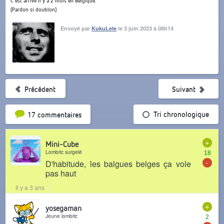
C'est arrivé il y a 2 mois en Belgique.
(Pardon si doublon)
Envoyé par
KukuLele
le 3 juin 2023 à 08h14
Précédent
Suivant
Tri par popularité
Tri chronologique
17 commentaires
+
Mini-Cube
Lombric surgelé
18
-
D'habitude, les balgues belges ça vole
pas haut
Il y a 3 ans
+
yosegaman
Jeune lombric
2