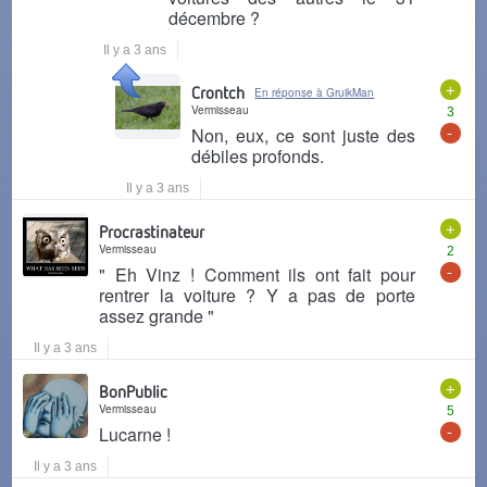
décembre ?
Il y a 3 ans
+
Crontch
En réponse à GruikMan
Vermisseau
3
-
Non, eux, ce sont juste des
débiles profonds.
Il y a 3 ans
+
Procrastinateur
Vermisseau
2
-
" Eh Vinz ! Comment ils ont fait pour
rentrer la voiture ? Y a pas de porte
assez grande "
Il y a 3 ans
+
BonPublic
Vermisseau
5
-
Lucarne !
Il y a 3 ans