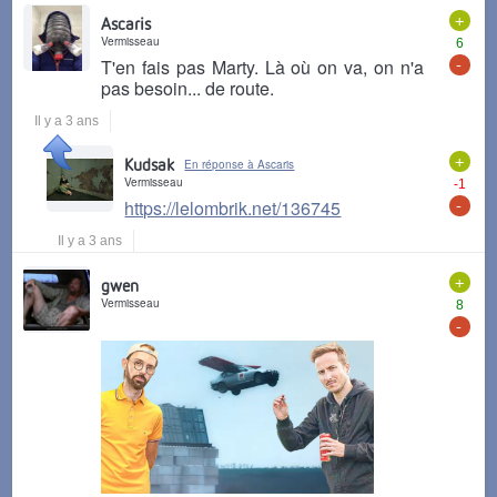
+
Ascaris
Vermisseau
6
-
T'en fais pas Marty. Là où on va, on n'a
pas besoin... de route.
Il y a 3 ans
+
Kudsak
En réponse à Ascaris
Vermisseau
-1
-
https://lelombrik.net/136745
Il y a 3 ans
+
gwen
Vermisseau
8
-