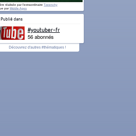
re réalisée par l'extraordinaire
Tzeenchy
ue par
Middle Ages
Publié dans
#youtuber-fr
56 abonnés
Découvrez d'autres #thématiques !