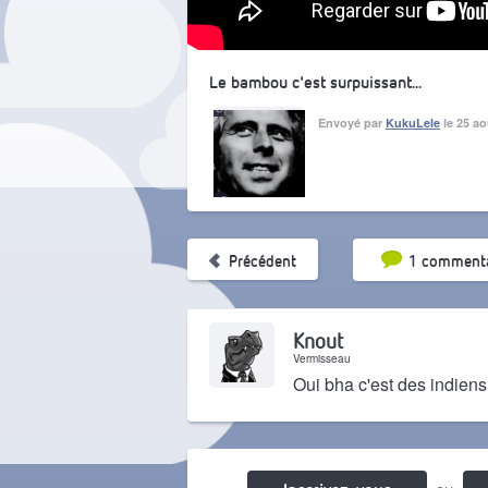
Le bambou c'est surpuissant...
Envoyé par
KukuLele
le 25 ao
Tri par pop
Précédent
1 commenta
Knout
Vermisseau
Oui bha c'est des indiens
Il y a 4 ans