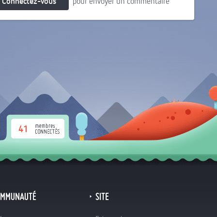
Connectez-vous
pour envoyer un commentaire
41
OMMUNAUTÉ
SITE