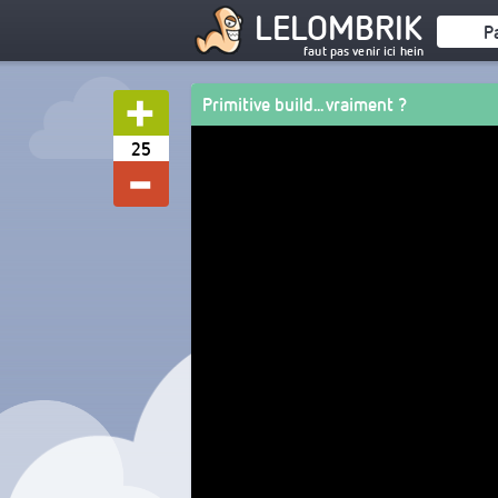
LELOMBRIK
P
faut pas venir ici hein
Primitive build... vraiment ?
25