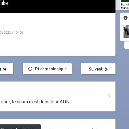
Banniè
Musiq
ût 2022 à 10h00
ularité
Tri chronologique
ire
Suivant
3
 quoi, le scam c'est dans leur ADN.