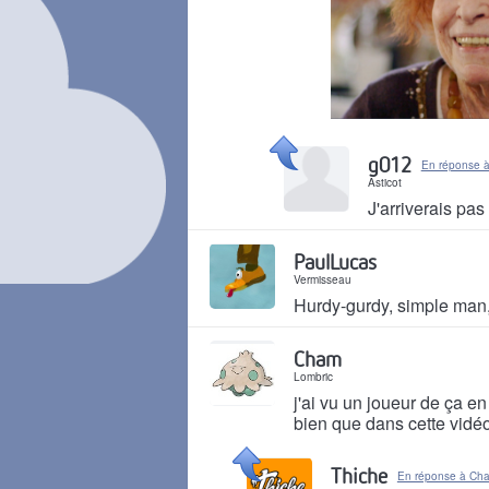
Il y a 4 ans
g012
En réponse à
Asticot
J'arriverais pas
Il y a 4 ans
PaulLucas
Vermisseau
Hurdy-gurdy, simple man,
Il y a 4 ans
Cham
Lombric
j'ai vu un joueur de ça en
bien que dans cette vidéo
Il y a 4 ans
Thiche
En réponse à Ch