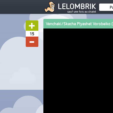
LELOMBRIK
P
sauf une fois au chalet
Venchaki/Skacha Plyashet Vorobeiko (V
15