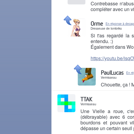
Contrebasse n'abus
compléter avec un vi
Il y a 4 ans
Orme
En réponse à decap
Dresseuse de lombriks
Si t'as regardé la 
entendu. :)
Également dans Worl
https://youtu.be/is
Il y a 4 ans
PaulLucas
En r
Vermisseau
Chouette, ça ! M
Il y a 4 ans
TTAK
Vermisseau
Une Vielle a roue, c'
(débrayable) avec 6 co
bourdons et pouvant vi
dépasse un certain seuil 