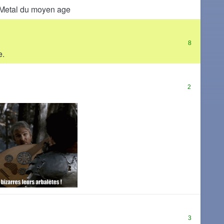
s Metal du moyen age
8
e.
2
3