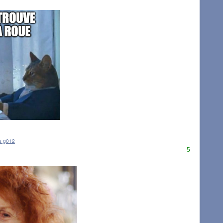
à g012
5