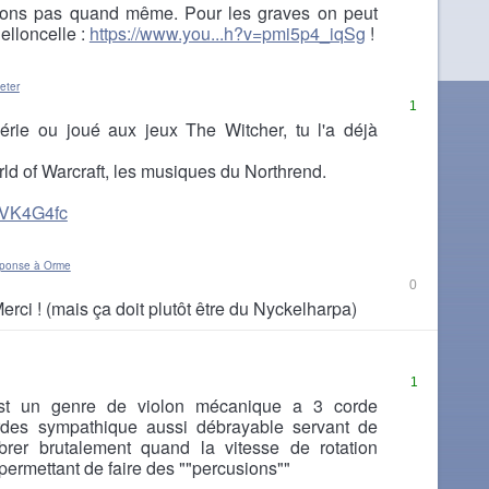
ons pas quand même. Pour les graves on peut
elloncelle :
https://www.you...h?v=pmi5p4_iqSg
!
eter
1
série ou joué aux jeux The Witcher, tu l'a déjà
d of Warcraft, les musiques du Northrend.
qOVK4G4fc
éponse à Orme
0
erci ! (mais ça doit plutôt être du Nyckelharpa)
1
est un genre de violon mécanique a 3 corde
rdes sympathique aussi débrayable servant de
brer brutalement quand la vitesse de rotation
permettant de faire des ""percusions""