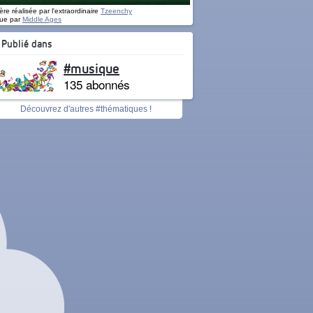
re réalisée par l'extraordinaire
Tzeenchy
ue par
Middle Ages
Publié dans
#musique
135 abonnés
Découvrez d'autres #thématiques !