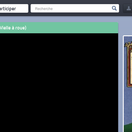
articiper
ielle à roue)