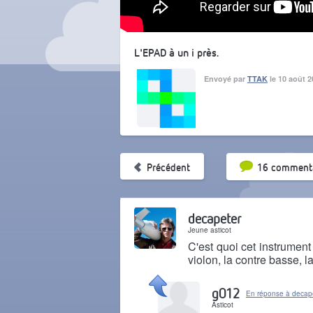
L'EPAD à un i près.
Envoyé par
TTAK
le 10 août 2
Tri par pop
Précédent
16 commenta
decapeter
Jeune asticot
C'est quoi cet instrument
violon, la contre basse, 
Il y a 4 ans
g012
En réponse à decap
Asticot