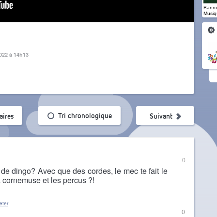
Banniè
Musiq
022 à 14h13
ularité
Tri chronologique
ires
Suivant
0
 de dingo? Avec que des cordes, le mec te fait le
la cornemuse et les percus ?!
eter
0