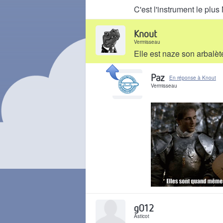
C'est l'instrument le plu
Il y a 4 ans
Knout
Vermisseau
Elle est naze son arbalèt
Il y a 4 ans
Paz
En réponse à Knout
Vermisseau
Il y a 4 ans
g012
Asticot