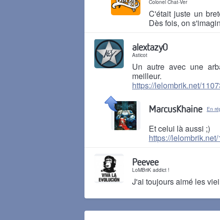
Colonel Chat-Ver
C'était juste un bre
Dès fois, on s'imagin
Il y a 4 ans
alextazy0
Asticot
Un autre avec une arba
meilleur.
https://lelombrik.net/110
Il y a 4 ans
MarcusKhaine
En ré
Et celui là aussi ;)
https://lelombrik.ne
Il y a 4 ans
Peevee
LoMBriK addict !
J'ai toujours aimé les vie
Il y a 4 ans