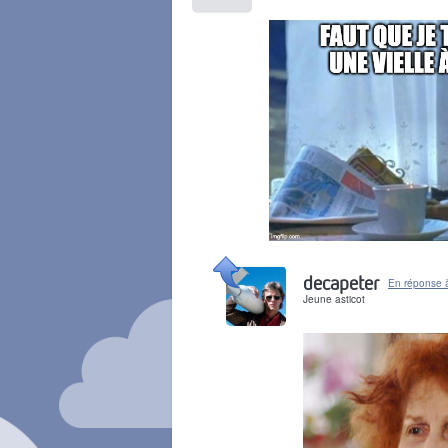
Il y a 4 ans
decapeter
En réponse 
Jeune asticot