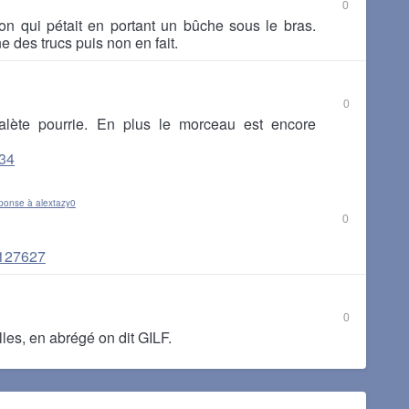
0
ton qui pétait en portant un bûche sous le bras.
e des trucs puis non en fait.
0
lète pourrie. En plus le morceau est encore
734
ponse à alextazy0
0
t/127627
0
illes, en abrégé on dit GILF.