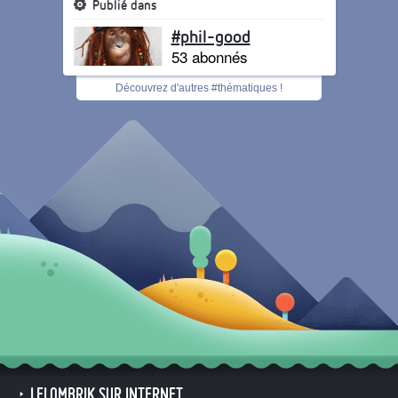
Publié dans
#phil-good
53 abonnés
Découvrez d'autres #thématiques !
LELOMBRIK SUR INTERNET