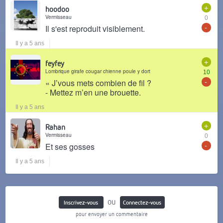
+
hoodoo
Vermisseau
0
-
Il s'est reproduit visiblement.
Il y a 5 ans
+
feyfey
Lombrique girafe cougar chienne poule y dort
10
-
« J’vous mets combien de fil ?
- Mettez m’en une brouette.
Il y a 5 ans
+
Rahan
Vermisseau
0
-
Et ses gosses
Il y a 5 ans
ou
Inscrivez-vous
Connectez-vous
pour envoyer un commentaire