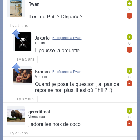
+
Rwan
2
-
Il est où Phil ? Disparu ?
Il y a 5 ans
+
Jakarta
En réponse à Rwan
Lombric
0
-
Il pousse la brouette.
Il y a 5 ans
+
Brorian
En réponse à Rwan
Vermisseau
0
-
Quand je pose la question j'ai pas de
réponse non plus. Il est où Phil ? :'(
Il y a 5 ans
+
geroditmot
Vermisseau
0
-
j'adore les noix de coco
Il y a 5 ans