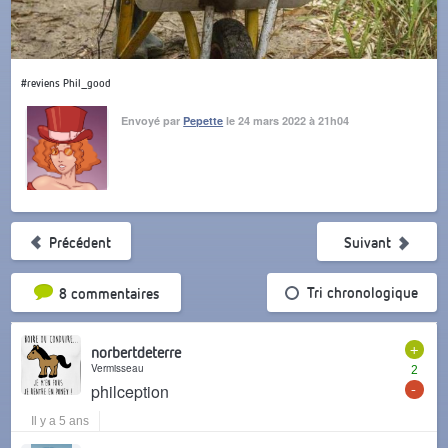
#reviens Phil_good
Envoyé par
Pepette
le 24 mars 2022 à 21h04
Précédent
Suivant
Tri par popularité
Tri chronologique
8 commentaires
+
norbertdeterre
Vermisseau
2
-
philception
Il y a 5 ans