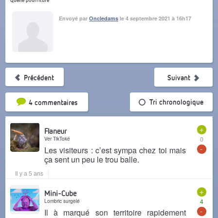
Envoyé par
Oncledams
le 4 septembre 2021 à 16h17
Précédent
Suivant
Tri par popularité
Tri chronologique
4 commentaires
+
Flaneur
Ver TikToké
0
-
Les visiteurs : c’est sympa chez toi mais
ça sent un peu le trou balle.
Il y a 5 ans
+
Mini-Cube
Lombric surgelé
4
-
Il à marqué son territoire rapidement