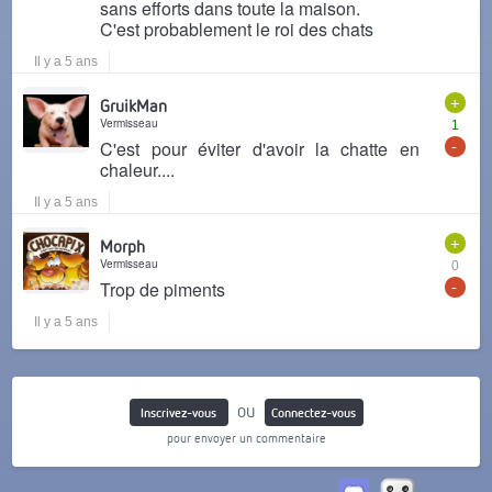
sans efforts dans toute la maison.
C'est probablement le roi des chats
Il y a 5 ans
+
GruikMan
Vermisseau
1
-
C'est pour éviter d'avoir la chatte en
chaleur....
Il y a 5 ans
+
Morph
Vermisseau
0
-
Trop de piments
Il y a 5 ans
ou
Inscrivez-vous
Connectez-vous
pour envoyer un commentaire