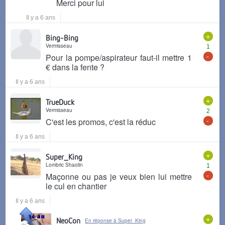
Merci pour lui
Il y a 6 ans
+
Bing-Bing
Vermisseau
1
-
Pour la pompe/aspirateur faut-il mettre 1
€ dans la fente ?
Il y a 6 ans
+
TrueDuck
Vermisseau
2
-
C'est les promos, c'est la réduc
Il y a 6 ans
+
Super_King
Lombric Shaolin
1
-
Maçonne ou pas je veux bien lui mettre
le cul en chantier
Il y a 6 ans
+
NeoCon
En réponse à Super_King