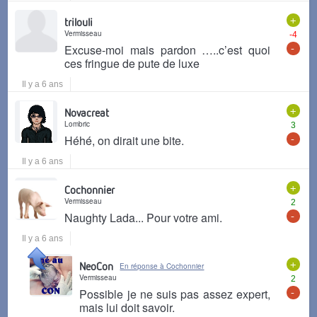
+
trilouli
Vermisseau
-4
-
Excuse-moi mais pardon …..c’est quoi
ces fringue de pute de luxe
Il y a 6 ans
+
Novacreat
Lombric
3
-
Héhé, on dirait une bite.
Il y a 6 ans
+
Cochonnier
Vermisseau
2
-
Naughty Lada... Pour votre ami.
Il y a 6 ans
+
NeoCon
En réponse à Cochonnier
Vermisseau
2
-
Possible je ne suis pas assez expert,
mais lui doit savoir.