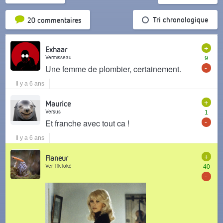
Tri par popularité
Tri chronologique
20 commentaires
+
Exhaar
Vermisseau
9
-
Une femme de plombier, certainement.
Il y a 6 ans
+
Maurice
Versus
1
-
Et franche avec tout ca !
Il y a 6 ans
+
Flaneur
Ver TikToké
40
-