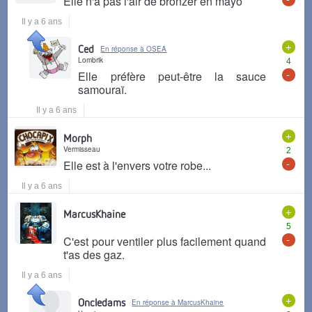
Elle n'a pas l'air de bronzer en mayo
Il y a 6 ans
+
Ced
En réponse à OSEA
Lombrik
4
-
Elle préfère peut-être la sauce
samouraï.
Il y a 6 ans
+
Morph
Vermisseau
2
-
Elle est à l'envers votre robe...
Il y a 6 ans
+
MarcusKhaine
5
-
C'est pour ventiler plus facilement quand
t'as des gaz.
Il y a 6 ans
+
Oncledams
En réponse à MarcusKhaine