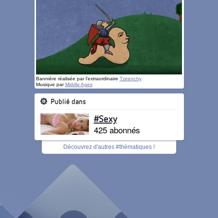
Bannière réalisée par l'extraordinaire
Tzeenchy
Musique par
Middle Ages
Publié dans
#Sexy
425 abonnés
Découvrez d'autres #thématiques !