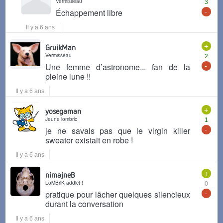
Vermisseau
3
-
Échappement libre
Il y a 6 ans
+
GruikMan
Vermisseau
2
-
Une femme d’astronome... fan de la
pleine lune !!
Il y a 6 ans
+
yosegaman
Jeune lombric
1
-
je ne savais pas que le virgin killer
sweater existait en robe !
Il y a 6 ans
+
nimajneB
LoMBriK addict !
0
-
pratique pour lâcher quelques silencieux
durant la conversation
Il y a 6 ans