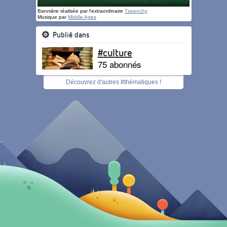
Bannière réalisée par l'extraordinaire
Tzeenchy
Musique par
Middle Ages
Publié dans
#culture
75 abonnés
Découvrez d'autres #thématiques !