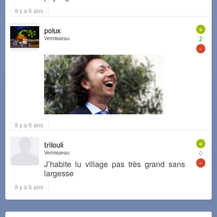
Il y a 6 ans
+
polux
Vermisseau
2
-
Il y a 6 ans
+
trilouli
Vermisseau
0
-
J’habite lu village pas très grand sans
largesse
Il y a 6 ans