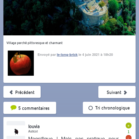
Village perché pittoresque et charmant
Envoyé par
le-long-brick
le 4 juin 2021 à 18h20
Précédent
Suivant
Tri par popularité
Tri chronologique
5 commentaires
+
louvia
Asticot
1
-
Magnifique ! Mais pas pratique pour