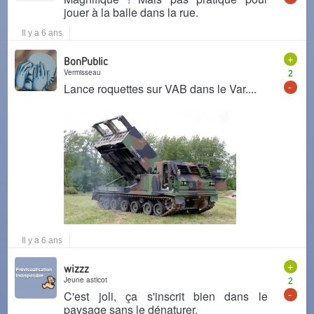
jouer à la balle dans la rue.
Il y a 6 ans
+
BonPublic
Vermisseau
2
-
Lance roquettes sur VAB dans le Var....
Il y a 6 ans
+
wizzz
Jeune asticot
2
-
C'est joli, ça s'inscrit bien dans le
paysage sans le dénaturer.