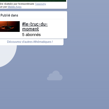
re réalisée par l'extraordinaire
Tzeenchy
ue par
Middle Ages
Publié dans
#le-truc-du-
moment
5 abonnés
Découvrez d'autres #thématiques !