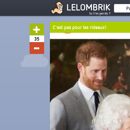
LELOMBRIK
P
tu t'es perdu ?
C'est pas pour les rideaux!
35