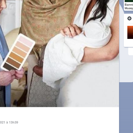
Banniè
Musiq
2021 à 13h39