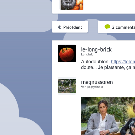
Tri par pop
Précédent
2 commenta
le-long-brick
Longbric
Autodoublon
https://lel
doute... Je plaisante, ça m
Il y a 6 ans
magnussoren
Ver (re-)cyclable