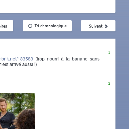
ularité
Tri chronologique
ires
Suivant
1
ombrik.net/133583
(trop nourri à la banane sans
'est arrivé aussi !)
2