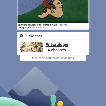
Bannière réalisée par l'extraordinaire
Tzeenchy
Musique par
Middle Ages
Publié dans
#necrologie
14 abonnés
Découvrez d'autres #thématiques !