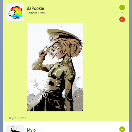
+
daPookie
Lombric Exclu
7
-
Il y a 6 ans
+
Mylo