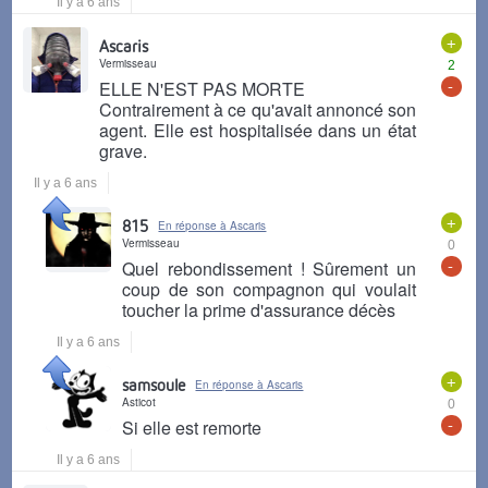
Il y a 6 ans
+
Ascaris
Vermisseau
2
-
ELLE N'EST PAS MORTE
Contrairement à ce qu'avait annoncé son
agent. Elle est hospitalisée dans un état
grave.
Il y a 6 ans
+
815
En réponse à Ascaris
Vermisseau
0
-
Quel rebondissement ! Sûrement un
coup de son compagnon qui voulait
toucher la prime d'assurance décès
Il y a 6 ans
+
samsoule
En réponse à Ascaris
Asticot
0
-
Si elle est remorte
Il y a 6 ans