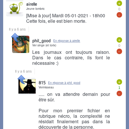
+
airelle
Jeune lombric
0
-
[Mise à jour] Mardi 05-01-2021 - 18h00
Cette fois, elle est bien morte.
Il y a 6 ans
+
phil_good
En réponse à airelle
Ver singe (et torix)
0
-
Les journaux ont toujours raison.
Dans le cas contraire, ils font le
nécessaire :)
Il y a 6 ans
+
815
En réponse à phil_good
Vermisseau
1
-
..... on va attendre demain pour
être sûr.
Pour mon premier fichier en
rubrique nécro, la complexité ne
résidait finalement pas dans la
découverte de la personne.