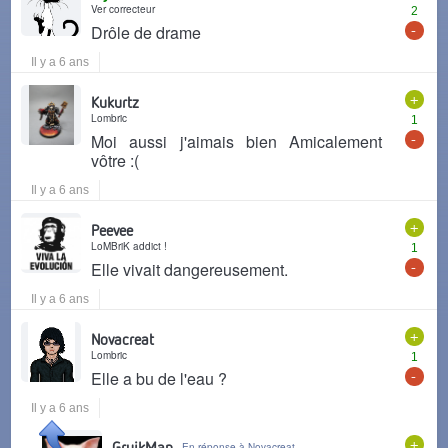
Ver correcteur
2
-
Drôle de drame
Il y a 6 ans
+
Kukurtz
Lombric
1
-
Moi aussi j'aimais bien Amicalement
vôtre :(
Il y a 6 ans
+
Peevee
LoMBriK addict !
1
-
Elle vivait dangereusement.
Il y a 6 ans
+
Novacreat
Lombric
1
-
Elle a bu de l'eau ?
Il y a 6 ans
+
GruikMan
En réponse à Novacreat