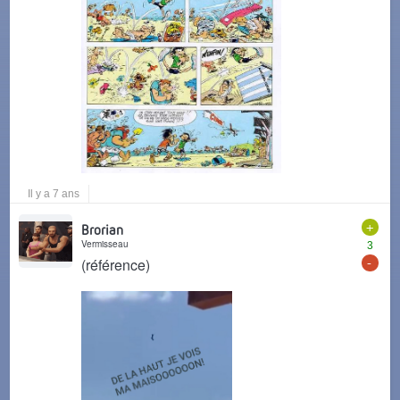
Il y a 7 ans
+
Brorian
Vermisseau
3
-
(référence)