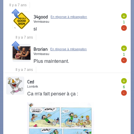
Il y a 7 ans
+
34good
En réponse à milcaepsilon
Vermisseau
1
-
si
Il y a 7 ans
+
Brorian
En réponse à milcaepsilon
Vermisseau
1
-
Plus maintenant.
Il y a 7 ans
+
Ced
Lombrik
6
-
Ca m'a fait penser à ça :