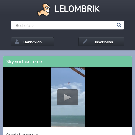
LELOMBRIK
Connexion
Inscription
Sky surf extrême
Ça porte bien son nom