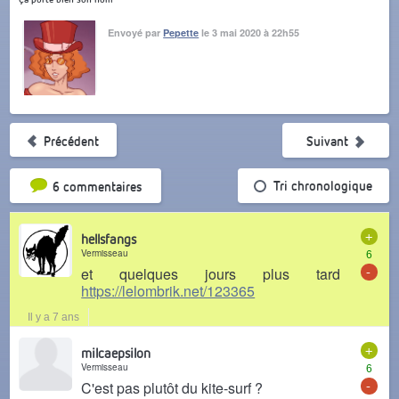
Envoyé par
Pepette
le 3 mai 2020 à 22h55
Précédent
Suivant
Tri par popularité
Tri chronologique
6 commentaires
+
hellsfangs
Vermisseau
6
-
et quelques jours plus tard
https://lelombrik.net/123365
Il y a 7 ans
+
milcaepsilon
Vermisseau
6
-
C'est pas plutôt du kite-surf ?