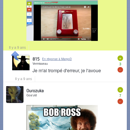
Il y a 9 ans
+
815
En réponse à MargoD
Vermisseau
3
-
Je m'ai trompé d'erreur, je l'avoue
Il y a 9 ans
+
Ourozuka
Goa'uld
7
-