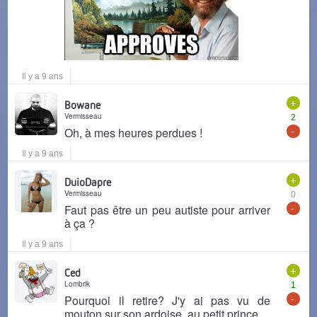
Il y a 9 ans
+
Bowane
Vermisseau
2
-
Oh, à mes heures perdues !
Il y a 9 ans
+
DuioDapre
Vermisseau
0
-
Faut pas être un peu autiste pour arriver
à ça ?
Il y a 9 ans
+
Ced
Lombrik
1
-
Pourquoi il retire? J'y ai pas vu de
mouton sur son ardoise, au petit prince.