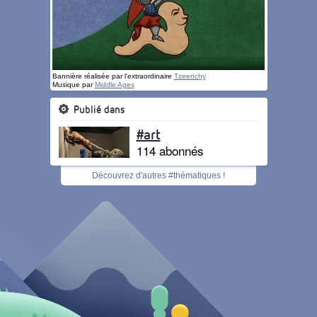
Bannière réalisée par l'extraordinaire
Tzeenchy
Musique par
Middle Ages
Publié dans
#art
114 abonnés
Découvrez d'autres #thématiques !