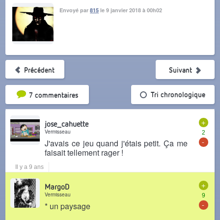
Envoyé par
815
le 9 janvier 2018 à 00h02
Précédent
Suivant
Tri par popularité
Tri chronologique
7 commentaires
+
jose_cahuette
Vermisseau
2
-
J'avais ce jeu quand j'étais petit. Ça me
faisait tellement rager !
Il y a 9 ans
+
MargoD
Vermisseau
9
-
* un paysage