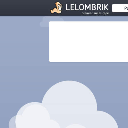
LELOMBRIK
P
premier sur le rape