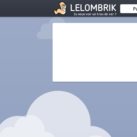
LELOMBRIK
P
tu veux voir un trou de ver ?