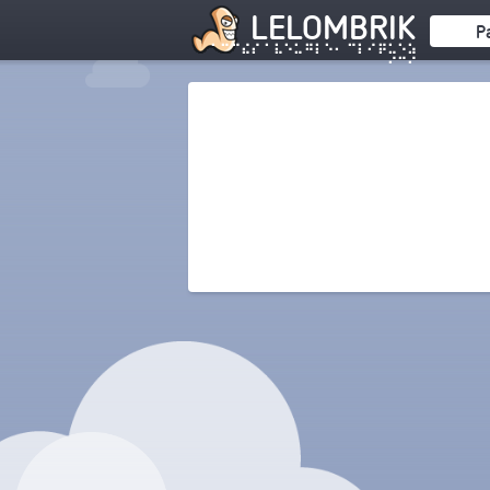
LELOMBRIK
P
⠁⠉⠉⠮⠎ ⠁⠧⠑⠥⠛⠇⠑⠂ ⠉⠇⠊⠟⠥⠑⠵
⠊⠉⠊