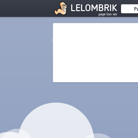
LELOMBRIK
P
paye ton ver