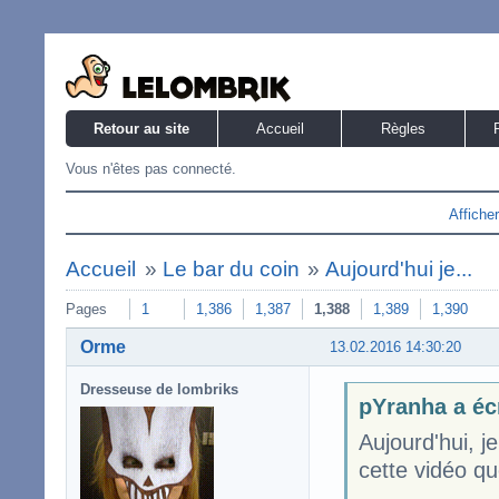
Retour au site
Accueil
Règles
Vous n'êtes pas connecté.
Affiche
Accueil
»
Le bar du coin
»
Aujourd'hui je...
Pages
1
1,386
1,387
1,388
1,389
1,390
Orme
13.02.2016 14:30:20
Dresseuse de lombriks
pYranha a écr
Aujourd'hui, 
cette vidéo qu