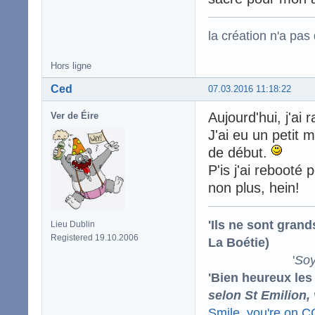
la création n'a pas d
Hors ligne
Ced
07.03.2016 11:18:22
Aujourd'hui, j'ai
Ver de Éire
J'ai eu un petit
de début.
P'is j'ai rebooté 
non plus, hein!
'Ils ne sont gran
Lieu Dublin
Registered 19.10.2006
La Boétie)
'
Soy
'Bien heureux les
selon St Emilion,
Smile, you're on 