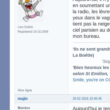
en soumettant un
la radio, les lèv
yeux dans le vagu
tient pas la neig
Lieu Dublin
ciel parisien au
Registered 19.10.2006
mon bureau.
'Ils ne sont gran
La Boétie)
'
Soy
'Bien heureux les
selon St Emilion,
Smile, you're on 
Hors ligne
majin
20.02.2016 10:46:45
Aujourd'hui je t
Membre