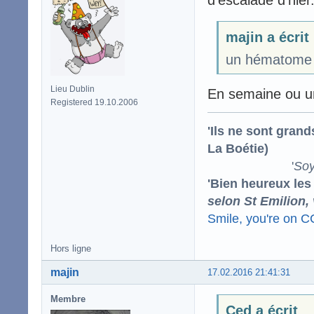
d'escalade d'hier
majin a écrit
un hématome g
Lieu Dublin
En semaine ou un
Registered 19.10.2006
'Ils ne sont gran
La Boétie)
'
Soy
'Bien heureux les
selon St Emilion,
Smile, you're on 
Hors ligne
majin
17.02.2016 21:41:31
Membre
Ced a écrit