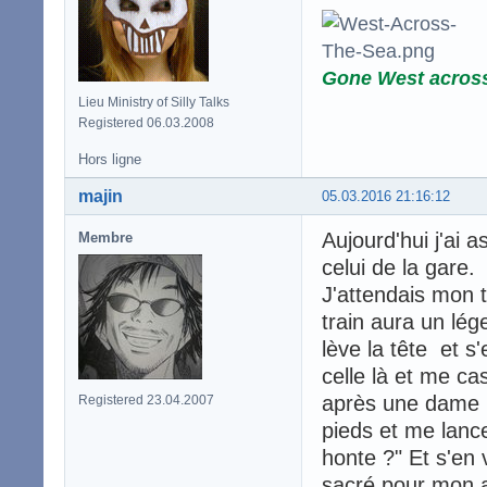
Gone West acros
Lieu Ministry of Silly Talks
Registered 06.03.2008
Hors ligne
majin
05.03.2016 21:16:12
Aujourd'hui j'ai 
Membre
celui de la gare.
J'attendais mon t
train aura un lég
lève la tête et s
celle là et me ca
après une dame p
Registered 23.04.2007
pieds et me lanc
honte ?" Et s'en v
sacré pour mon a