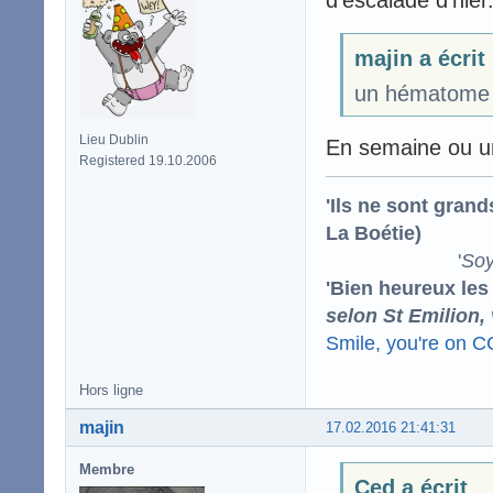
d'escalade d'hier
majin a écrit
un hématome g
Lieu Dublin
En semaine ou un
Registered 19.10.2006
'Ils ne sont gran
La Boétie)
'
Soy
'Bien heureux les
selon St Emilion,
Smile, you're on 
Hors ligne
majin
17.02.2016 21:41:31
Membre
Ced a écrit