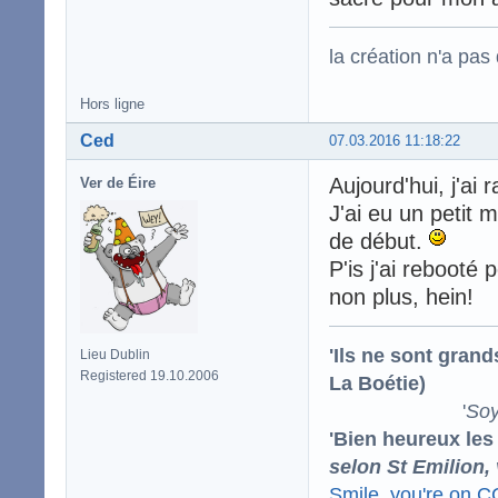
la création n'a pas d
Hors ligne
Ced
07.03.2016 11:18:22
Aujourd'hui, j'ai
Ver de Éire
J'ai eu un petit
de début.
P'is j'ai rebooté 
non plus, hein!
'Ils ne sont gran
Lieu Dublin
Registered 19.10.2006
La Boétie)
'
Soy
'Bien heureux les
selon St Emilion,
Smile, you're on 