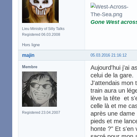
Gone West acros
Lieu Ministry of Silly Talks
Registered 06.03.2008
Hors ligne
majin
05.03.2016 21:16:12
Aujourd'hui j'ai 
Membre
celui de la gare.
J'attendais mon t
train aura un lég
lève la tête et s
celle là et me ca
après une dame p
Registered 23.04.2007
pieds et me lanc
honte ?" Et s'en v
sacré pour mon a