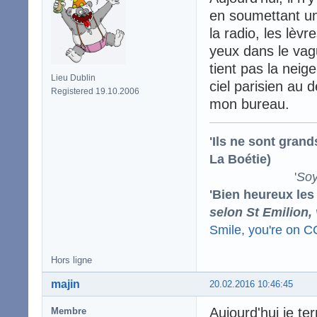
en soumettant un
la radio, les lèv
yeux dans le vagu
tient pas la neig
Lieu Dublin
ciel parisien au
Registered 19.10.2006
mon bureau.
'Ils ne sont gran
La Boétie)
'
Soy
'Bien heureux les
selon St Emilion,
Smile, you're on 
Hors ligne
majin
20.02.2016 10:46:45
Aujourd'hui je t
Membre