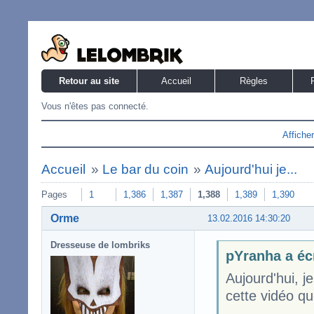
Retour au site
Accueil
Règles
Vous n'êtes pas connecté.
Affiche
Accueil
»
Le bar du coin
»
Aujourd'hui je...
Pages
1
1,386
1,387
1,388
1,389
1,390
Orme
13.02.2016 14:30:20
Dresseuse de lombriks
pYranha a écr
Aujourd'hui, 
cette vidéo qu