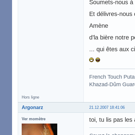
Soumets-nous à l
Et délivres-nous d
Amène
d’la bière notre p
... qui êtes aux c
French Touch Put
Khazad-Dûm Guardi
Hors ligne
Argonarz
21.12.2007 18:41:06
toi, tu lis pas les
Ver momètre