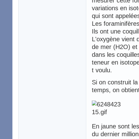
mesurer cette fon
variations en is
qui sont appelées
Les foraminifères
Ils ont une coqui
L'oxygène vient d
de mer (H2O) et 
dans les coquill
teneur en isotop
t voulu.
Si on construit l
temps, on obtien
En jaune sont les
du dernier millio