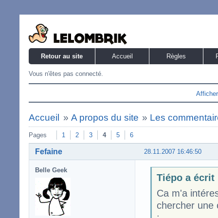
Retour au site
Accueil
Règles
Vous n'êtes pas connecté.
Affiche
Accueil
»
A propos du site
»
Les commentaire
Pages
1
2
3
4
5
6
Fefaine
28.11.2007 16:46:50
Belle Geek
Tiépo a écrit
Ca m'a intéres
chercher une c
: