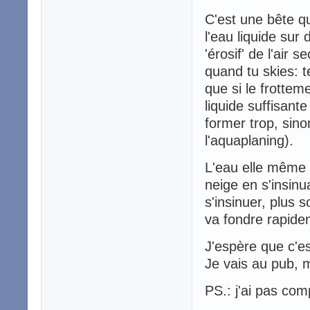
C'est une bête q
l'eau liquide sur
'érosif' de l'air 
quand tu skies: te
que si le frottem
liquide suffisant
former trop, sino
l'aquaplaning).
L'eau elle même 
neige en s'insinu
s'insinuer, plus s
va fondre rapidem
J'espère que c'e
Je vais au pub, m
PS.: j'ai pas c