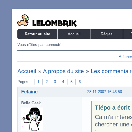
Retour au site
Accueil
Règles
Vous n'êtes pas connecté.
Affiche
Accueil
»
A propos du site
»
Les commentaire
Pages
1
2
3
4
5
6
Fefaine
28.11.2007 16:46:50
Belle Geek
Tiépo a écrit
Ca m'a intéres
chercher une c
: