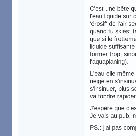
C'est une bête q
l'eau liquide sur
'érosif' de l'air 
quand tu skies: te
que si le frottem
liquide suffisant
former trop, sino
l'aquaplaning).
L'eau elle même 
neige en s'insinu
s'insinuer, plus s
va fondre rapidem
J'espère que c'e
Je vais au pub, m
PS.: j'ai pas c