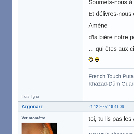
Soumets-nous à l
Et délivres-nous d
Amène
d’la bière notre p
... qui êtes aux c
French Touch Put
Khazad-Dûm Guardi
Hors ligne
Argonarz
21.12.2007 18:41:06
toi, tu lis pas les
Ver momètre