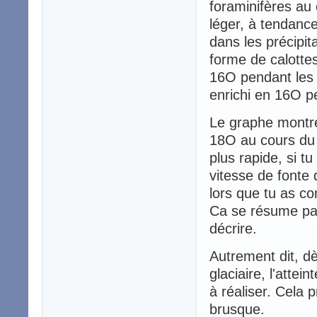
foraminifères au 
léger, à tendanc
dans les précipit
forme de calotte
16O pendant les 
enrichi en 16O pe
Le graphe montre 
18O au cours du t
plus rapide, si t
vitesse de fonte
lors que tu as c
Ca se résume par
décrire.
Autrement dit, d
glaciaire, l'attei
à réaliser. Cela p
brusque.