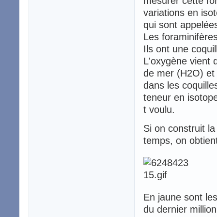
mesurer cette fon
variations en is
qui sont appelées
Les foraminifères
Ils ont une coqui
L'oxygène vient d
de mer (H2O) et 
dans les coquill
teneur en isotop
t voulu.
Si on construit l
temps, on obtien
En jaune sont les
du dernier millio