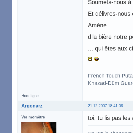
Soumets-nous à l
Et délivres-nous d
Amène
d’la bière notre p
... qui êtes aux c
French Touch Put
Khazad-Dûm Guardi
Hors ligne
Argonarz
21.12.2007 18:41:06
toi, tu lis pas les
Ver momètre