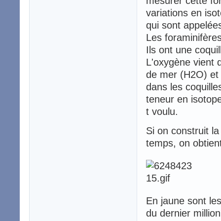
mesurer cette fon
variations en is
qui sont appelées
Les foraminifères
Ils ont une coqui
L'oxygène vient d
de mer (H2O) et 
dans les coquill
teneur en isotop
t voulu.
Si on construit l
temps, on obtien
En jaune sont les
du dernier millio