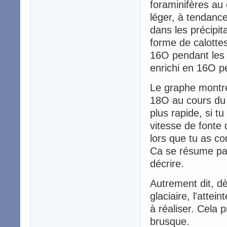
foraminifères au 
léger, à tendanc
dans les précipit
forme de calotte
16O pendant les 
enrichi en 16O pe
Le graphe montre 
18O au cours du t
plus rapide, si t
vitesse de fonte
lors que tu as c
Ca se résume par
décrire.
Autrement dit, d
glaciaire, l'attei
à réaliser. Cela p
brusque.