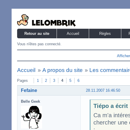
Retour au site
Accueil
Règles
Vous n'êtes pas connecté.
Affiche
Accueil
»
A propos du site
»
Les commentaire
Pages
1
2
3
4
5
6
Fefaine
28.11.2007 16:46:50
Belle Geek
Tiépo a écrit
Ca m'a intéres
chercher une c
: