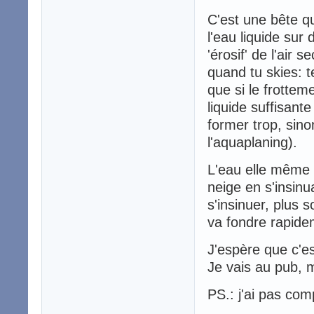
C'est une bête q
l'eau liquide sur
'érosif' de l'air 
quand tu skies: te
que si le frottem
liquide suffisant
former trop, sino
l'aquaplaning).
L'eau elle même 
neige en s'insinu
s'insinuer, plus s
va fondre rapidem
J'espère que c'e
Je vais au pub, m
PS.: j'ai pas c