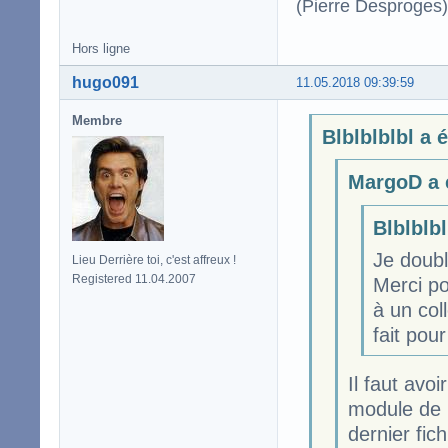
(Pierre Desproges)
Hors ligne
hugo091
11.05.2018 09:39:59
Membre
Blblblblbl a é
MargoD a é
Blblblbl
Je doubl
Lieu Derrière toi, c'est affreux !
Registered 11.04.2007
Merci po
à un col
fait pou
Il faut avo
module de 
dernier fich