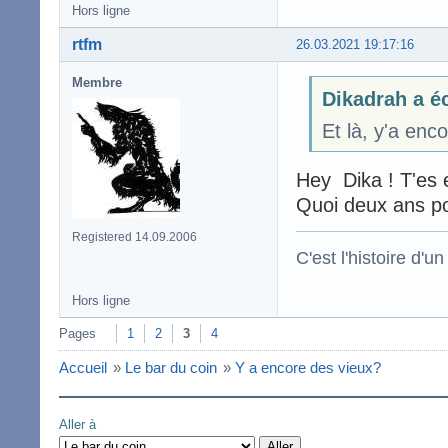
Hors ligne
rtfm
26.03.2021 19:17:16
Membre
Dikadrah a éc
Et là, y'a enc
Hey Dika ! T'es 
Quoi deux ans p
Registered 14.09.2006
C'est l'histoire d'un
Hors ligne
Pages
1
2
3
4
Accueil
»
Le bar du coin
»
Y a encore des vieux?
Aller à