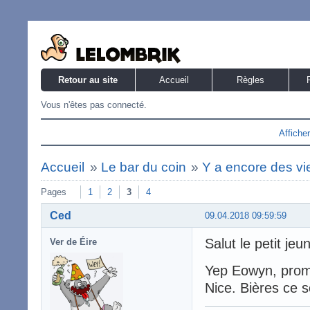
Retour au site
Accueil
Règles
Vous n'êtes pas connecté.
Affiche
Accueil
»
Le bar du coin
»
Y a encore des v
Pages
1
2
3
4
Ced
09.04.2018 09:59:59
Salut le petit je
Ver de Éire
Yep Eowyn, promis
Nice. Bières ce 