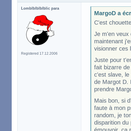
Lomblblblblblic para
MargoD a écr
C'est chouette
Je m'en veux d
maintenant j'
visionner ces 
Registered 17.12.2006
Juste pour t'
fait bizarre d
c'est slave, l
de Margot D. 
prendre Margot
Mais bon, si d'
faute à mon ps
random, je to
disparition du
émouvoir, ça 