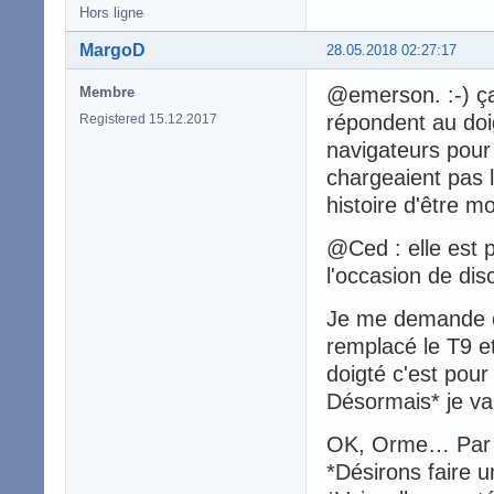
Hors ligne
MargoD
28.05.2018 02:27:17
@emerson. :-) ça
Membre
répondent au doi
Registered 15.12.2017
navigateurs pour 
chargeaient pas 
histoire d'être m
@Ced : elle est 
l'occasion de disc
Je me demande c
remplacé le T9 et
doigté c'est pou
Désormais* je va
OK, Orme… Par q
*Désirons faire u