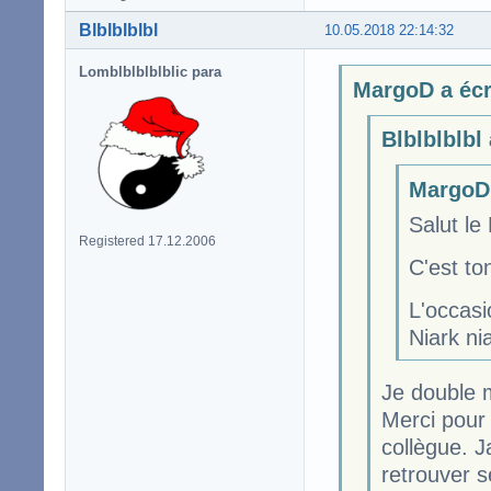
Blblblblbl
10.05.2018 22:14:32
Lomblblblblblic para
MargoD a écr
Blblblblbl 
MargoD 
Salut le 
Registered 17.12.2006
C'est to
L'occasi
Niark ni
Je double ma
Merci pour 
collègue. J
retrouver 