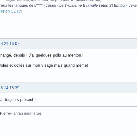
reux les langues de p****.'(Jésus -
Le Troisième Evangile selon St Emilion, vers
u're on CCTV!
18 21:16:07
 changé, depuis ! J'ai quelques poils au menton !
 volés et collés sur mon visage mais quand même)
18 14:18:39
là, toujours présent !
Pierre-Fanfan pour la vie.