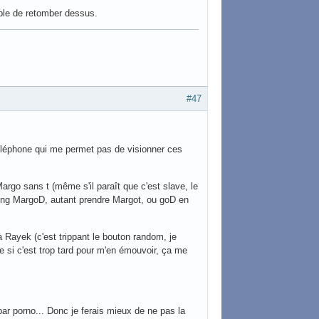
able de retomber dessus.
#47
téléphone qui me permet pas de visionner ces
Margo sans t (même s'il paraît que c'est slave, le
long MargoD, autant prendre Margot, ou goD en
 à Rayek (c'est trippant le bouton random, je
 si c'est trop tard pour m'en émouvoir, ça me
r porno... Donc je ferais mieux de ne pas la