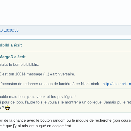
18 18:30:35
lblbl a écrit
MargoD a écrit
Salut le Lomblblblblblic.
C'est ton 1001è message (...) #archiversaire.
L'occasion de redonner un coup de lumière à ce Niark niark :
http://lelombrik.
uble mais bon, j'suis vieux et les privilèges !
 pour ce loop, l'autre fois je voulais le montrer à un collègue. Jamais pu le r
s ?
voir de la chance avec le bouton random ou le module de recherche (bon courage
clé que j'y ai mis ont bugué en agglomérat...