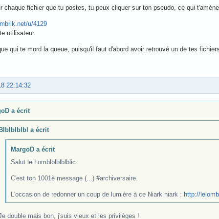
ur chaque fichier que tu postes, tu peux cliquer sur ton pseudo, ce qui t'amène 
lombrik.net/u/4129
e utilisateur.
que qui te mord la queue, puisqu'il faut d'abord avoir retrouvé un de tes fichier
18 22:14:32
oD a écrit
Blblblblbl a écrit
MargoD a écrit
Salut le Lomblblblblblic.
C'est ton 1001è message (...) #archiversaire.
L'occasion de redonner un coup de lumière à ce Niark niark :
http://lelom
Je double mais bon, j'suis vieux et les privilèges !