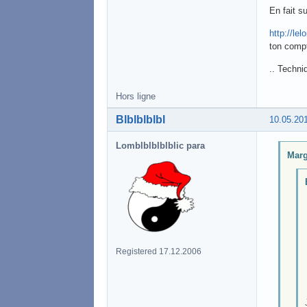
En fait s
http://le
ton compt
.. Techni
Hors ligne
Blblblblbl
10.05.20
Lomblblblblblic para
Marg
Registered 17.12.2006