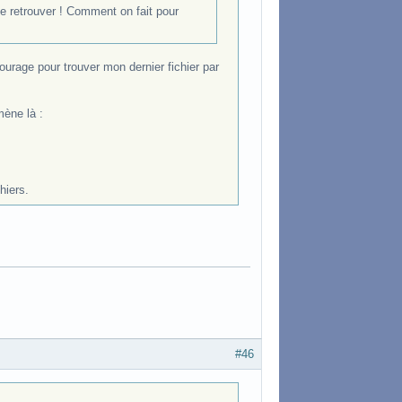
 le retrouver ! Comment on fait pour
urage pour trouver mon dernier fichier par
mène là :
hiers.
#46