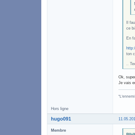
Il fa
ce bi
En fa
http:
ton c
.. Te
Ok, super
Je vais e
"L'ennemi 
Hors ligne
hugo091
11.05.20
Membre
Blblb