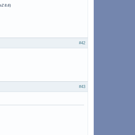
eZ 8.6
)
#42
#43