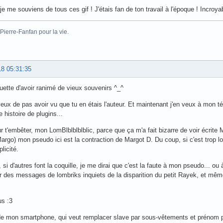
je me souviens de tous ces gif ! J'étais fan de ton travail à l'époque ! Incroy
Pierre-Fanfan pour la vie.
18 05:31:35
uette d'avoir ranimé de vieux souvenirs ^_^
eux de pas avoir vu que tu en étais l'auteur. Et maintenant j'en veux à mon 
 histoire de plugins...
r t'embêter, mon LomBlblblblblic, parce que ça m'a fait bizarre de voir écrite 
rgo) mon pseudo ici est la contraction de Margot D. Du coup, si c'est trop 
licité.
 si d'autres font la coquille, je me dirai que c'est la faute à mon pseudo... ou
 des messages de lombriks inquiets de la disparition du petit Rayek, et même
us :3
de mon smartphone, qui veut remplacer slave par sous-vêtements et prénom pa