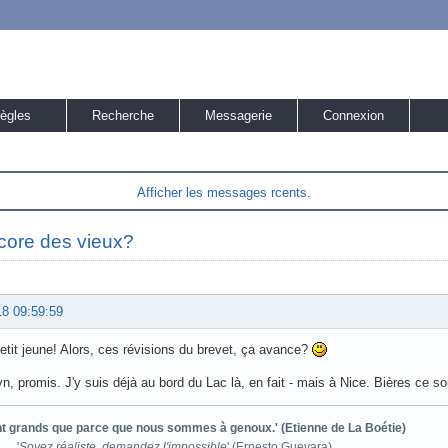
ègles
Recherche
Messagerie
Connexion
Afficher les messages rcents.
core des vieux?
18 09:59:59
petit jeune! Alors, ces révisions du brevet, ça avance?
, promis. J'y suis déjà au bord du Lac là, en fait - mais à Nice. Bières ce so
ont grands que parce que nous sommes à genoux.' (Etienne de La Boétie)
'
Soyez réaliste, demandez l'impossible
' (Ernesto Guevara)