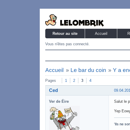
Retour au site
Accueil
R
Vous n'êtes pas connecté.
Accueil
»
Le bar du coin
»
Y a en
Pages
1
2
3
4
Ced
09.04.20
Ver de Éire
Salut le 
Yep Eowyn
'Ils ne s