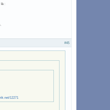
là :
s.
#45
brik.net/12271