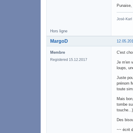
Punaise, 
José-Karl 
Hors ligne
MargoD
12.05.20
Membre
C'est cho
Registered 15.12.2017
Je m'en v
loups, une
Juste pou
prénom Ma
toute simp
Mais bon,
tombe sur
touche...)
Des biso
~~ écrit 