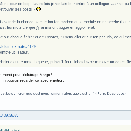
Merci pour ce loop, l'autre fois je voulais le montrer à un collègue. Jamais pu
retrouver ses posts ?
ut avoir de la chance avec le bouton random ou le module de recherche (bon co
ais, les mots clé que j'y ai mis ont bugué en agglomérat...
it sur chaque fichier que tu postes, tu peux cliquer sur ton pseudo, ce qui t'a
//lelombrik.net/u/4129
ompte utilisateur.
chnique qui te mord la queue, puisqu'il faut d'abord avoir retrouvé un de tes fic
, merci pour l'éclairage Margo !
nfin pouvoir regarder ça avec émotion.
est bête : il croit que c'est nous l'ennemi alors que c'est lui !" (Pierre Desproges)
18 09:39:59
lblbl a écrit