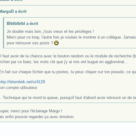
MargoD a écrit
Blblblblbl a écrit
Je double mais bon, j'suis vieux et les privilèges !
Merci pour ce loop, l'autre fois je voulais le montrer à un collègue. Jamai
pour retrouver ses posts ?
Il faut avoir de la chance avec le bouton random ou le module de recherche (
fichier par ce biais, les mots clé que j'y ai mis ont bugué en agglomérat...
En fait sur chaque fichier que tu postes, tu peux cliquer sur ton pseudo, ce qu
http://lelombrik.net/u/4129
ton compte utilisateur.
.. Technique qui te mord la queue, puisqu'il faut d'abord avoir retrouvé un de te
uper, merci pour l'éclairage Margo !
ais enfin pouvoir regarder ça avec émotion.