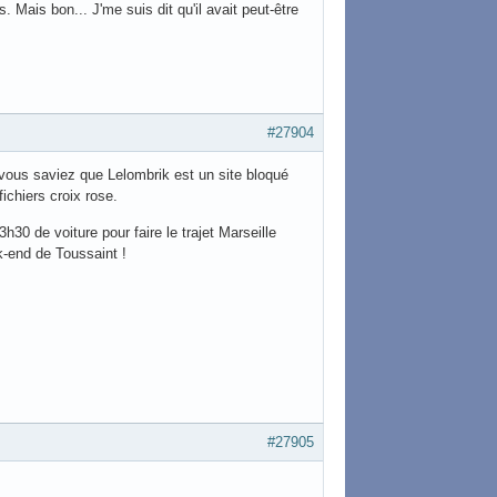
. Mais bon... J'me suis dit qu'il avait peut-être
#27904
t vous saviez que Lelombrik est un site bloqué
fichiers croix rose.
30 de voiture pour faire le trajet Marseille
k-end de Toussaint !
#27905