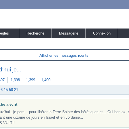
ègles
Recherche
Messagerie
Connexion
Afficher les messages rcents.
'hui je...
397
1,398
1,399
1,400
16 15:58:21
che a écrit
rd'hui...je pars ...pour libérer la Terre Sainte des hérétiques et... Oui bon ok, 
nt une dizaine de jours en Israël et en Jordanie...
 VULT !