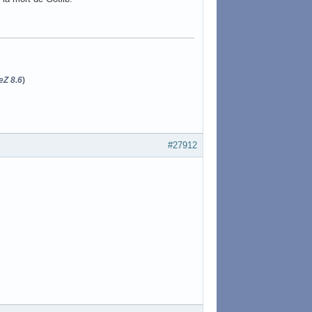
eZ 8.6
)
#27912