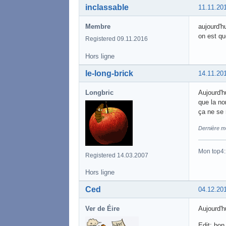
inclassable
11.11.20
Membre
aujourd'hu
on est qu
Registered 09.11.2016
Hors ligne
le-long-brick
14.11.20
Longbric
Aujourd'h
que la no
ça ne se r
Dernière mo
Mon top4
Registered 14.03.2007
Hors ligne
Ced
04.12.20
Ver de Éire
Aujourd'h
Edit: bon