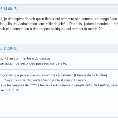
16 14:00:15
ui, je désespère de voir qu'un fichier qui présente simplement une magnifiqu
les juifs, la victimisation" etc. *fille de joie*... Des fois, j'adore Lelombrik... m
oit-elle donner lieu à des propos politiques qui sentent la merde ?...
16 17:19:41
hui, +1 au commentaire du dessus.
 par autant de secondes passées sur ce site.
ont grands que parce que nous sommes à genoux.' (Etienne de La Boétie)
'
Soyez réaliste, demandez l'impossible
' (Ernesto Guevara)
reux les langues de p****.'(Jésus -
Le Troisième Evangile selon St Emilion, vers
u're on CCTV!