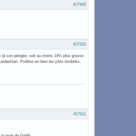
#27909
#27910
de (à son périgée, soit au moins 14% plus grosse
rdashian. Profitez-en bien les p'tits lombriks,
#27911
la mort de Gotlib.