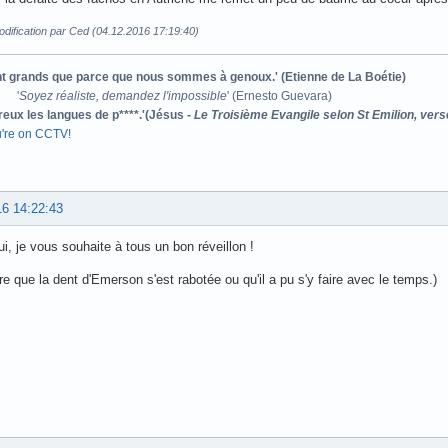
dification par Ced (04.12.2016 17:19:40)
ont grands que parce que nous sommes à genoux.' (Etienne de La Boétie)
'
Soyez réaliste, demandez l'impossible
' (Ernesto Guevara)
reux les langues de p****.'(Jésus -
Le Troisième Evangile selon St Emilion, vers
u're on CCTV!
16 14:22:43
ui, je vous souhaite à tous un bon réveillon !
ère que la dent d'Emerson s'est rabotée ou qu'il a pu s'y faire avec le temps.)