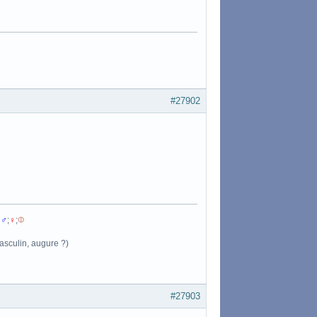
#27902
:
♂
;
♀
;
Φ
asculin, augure ?)
#27903