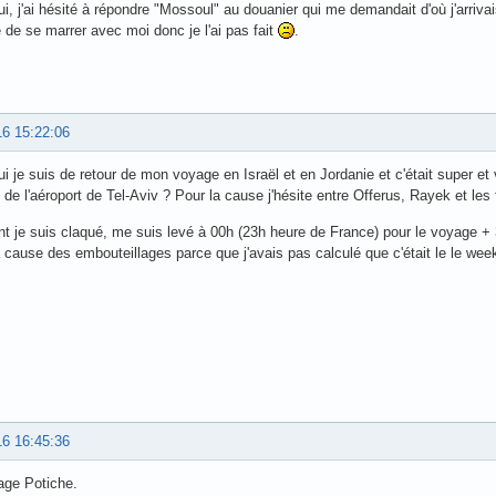
ui, j'ai hésité à répondre "Mossoul" au douanier qui me demandait d'où j'arrivais
 de se marrer avec moi donc je l'ai pas fait
.
16 15:22:06
ui je suis de retour de mon voyage en Israël et en Jordanie et c'était super e
i de l'aéroport de Tel-Aviv ? Pour la cause j'hésite entre Offerus, Rayek et les 
t je suis claqué, me suis levé à 00h (23h heure de France) pour le voyage + 3h
 cause des embouteillages parce que j'avais pas calculé que c'était le le wee
16 16:45:36
age Potiche.