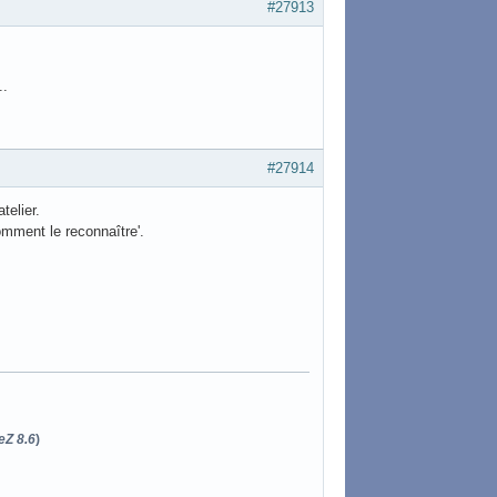
#27913
..
#27914
telier.
comment le reconnaître'.
eZ 8.6
)