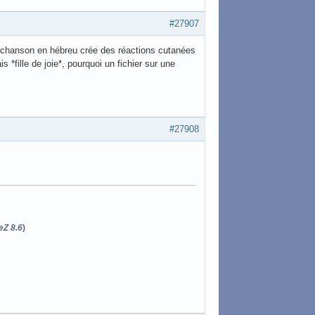
#27907
e chanson en hébreu crée des réactions cutanées
ais *fille de joie*, pourquoi un fichier sur une
#27908
eZ 8.6
)