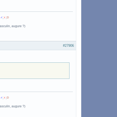
:
♂
;
♀
;
Φ
asculin, augure ?)
#27906
:
♂
;
♀
;
Φ
asculin, augure ?)