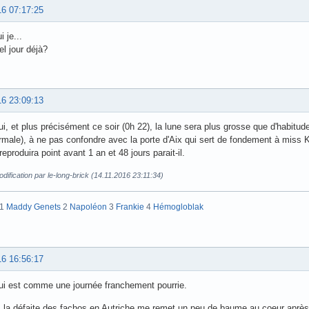
16 07:17:25
i je...
el jour déjà?
16 23:09:13
ui, et plus précisément ce soir (0h 22), la lune sera plus grosse que d'habitu
rmale), à ne pas confondre avec la porte d'Aix qui sert de fondement à miss Ka
eproduira point avant 1 an et 48 jours parait-il.
dification par le-long-brick (14.11.2016 23:11:34)
:1
Maddy Genets
2
Napoléon
3
Frankie
4
Hémogloblak
16 16:56:17
ui est comme une journée franchement pourrie.
, la défaite des fachos en Autriche me remet un peu de baume au coeur après 