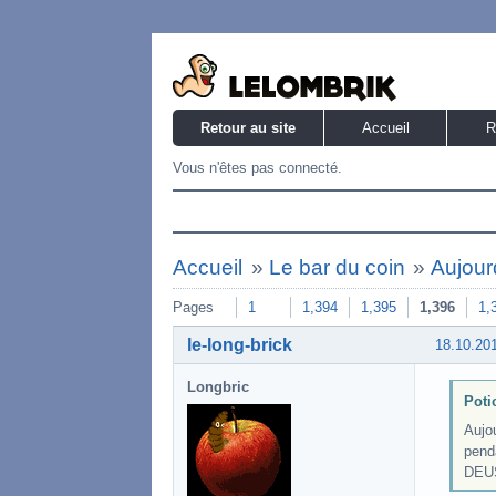
Retour au site
Accueil
R
Vous n'êtes pas connecté.
Accueil
»
Le bar du coin
»
Aujourd
Pages
1
1,394
1,395
1,396
1,
le-long-brick
18.10.20
Longbric
Poti
Aujou
penda
DEUS