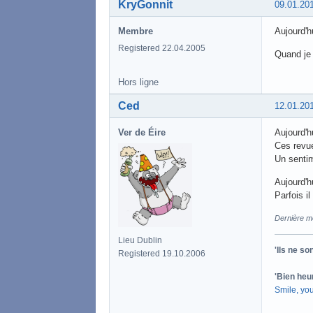
KryGonnit
09.01.20
Membre
Aujourd'h
Registered 22.04.2005
Quand je 
Hors ligne
Ced
12.01.20
Ver de Éire
Aujourd'h
Ces revue
Un sentim
Aujourd'hu
Parfois i
Dernière mo
Lieu Dublin
'Ils ne s
Registered 19.10.2006
'Bien heu
Smile, yo