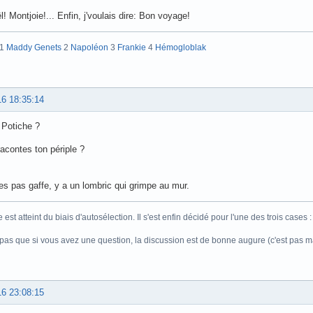
l! Montjoie!... Enfin, j'voulais dire: Bon voyage!
:1
Maddy Genets
2
Napoléon
3
Frankie
4
Hémogloblak
16 18:35:14
 Potiche ?
acontes ton périple ?
tes pas gaffe, y a un lombric qui grimpe au mur.
est atteint du biais d'autosélection. Il s'est enfin décidé pour l'une des trois cases 
 pas que si vous avez une question, la discussion est de bonne augure (c'est pas m
16 23:08:15