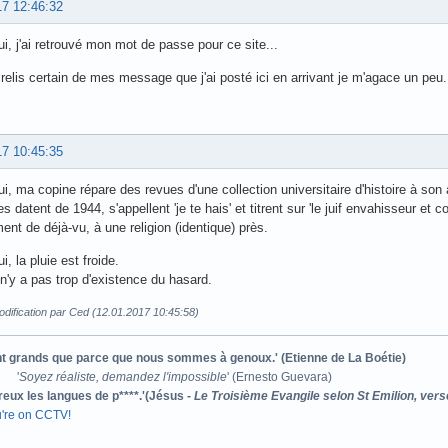
17 12:46:32
ui, j'ai retrouvé mon mot de passe pour ce site...
relis certain de mes message que j'ai posté ici en arrivant je m'agace un peu.
17 10:45:35
ui, ma copine répare des revues d'une collection universitaire d'histoire à son a
s datent de 1944, s'appellent 'je te hais' et titrent sur 'le juif envahisseur et 
ent de déjà-vu, à une religion (identique) près.
i, la pluie est froide.
l n'y a pas trop d'existence du hasard.
dification par Ced (12.01.2017 10:45:58)
ont grands que parce que nous sommes à genoux.' (Etienne de La Boétie)
'
Soyez réaliste, demandez l'impossible
' (Ernesto Guevara)
reux les langues de p****.'(Jésus -
Le Troisième Evangile selon St Emilion, vers
u're on CCTV!