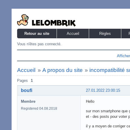
Retour au site
Accueil
Règles
Vous n'êtes pas connecté.
Affiche
Accueil
»
A propos du site
»
incompatibilité
Pages
1
boufi
27.01.2022 23:00:15
Membre
Hello
Registered 04.08.2018
sur mon smartphone que ça 
et - des posts pour voter 
il y a moyen de corriger c