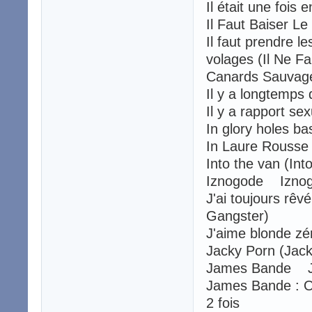
Il était une fois 
Il Faut Baiser L
Il faut prendre le
volages (Il Ne F
Canards Sauva
Il y a longtemps
Il y a rapport se
In glory holes 
In Laure Rousse 
Into the van (In
Iznogode Izno
J'ai toujours rêv
Gangster)
J'aime blonde z
Jacky Porn (Ja
James Bande J
James Bande : O
2 fois