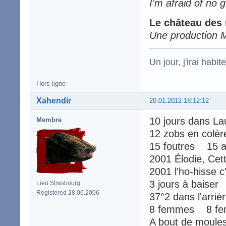
I'm afraid of no g
Le château de
Une production M
Un jour, j'irai habit
Hors ligne
Xahendir
20.01.2012 18:12:12
10 jours dans L
Membre
12 zobs en col
15 foutres 15 a
2001 Élodie, Ce
2001 l'ho-hisse 
3 jours à baiser
Lieu Strasbourg
Registered 28.06.2006
37°2 dans l'arriè
8 femmes 8 f
A bout de moule