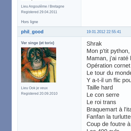
Lieu Angoulême / Bretagne
Registered 29.04.2011
Hors ligne
phil_good
19.01.2012 22:55:41
Shrak
Ver singe (et torix)
Mon p'tit python, 
Maman, j'ai raté l
Opération cornet 
Le tour du mond
Y a-t-il un flic po
Taille hard
Lieu Ook je veux
Registered 20.09.2010
Le con serre
Le roi trans
Braquemart à l'it
Fanfan la turlutte
Coup de foutre 