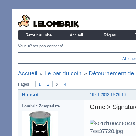
Retour au site
Accueil
Règles
Vous n'êtes pas connecté.
Affiche
Accueil
»
Le bar du coin
»
Détournement de 
Pages
1
2
3
4
Haricot
19.01.2012 19:26:16
Orme > Signatur
Lombric Zgegtariste