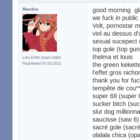
good morning gl
Membre
we fuck in public 
Volt, pornostar m
viol au dessus d
sexual sucepect 
top gole (top gun
thelma et louis
Lieu Enfer (pays natal)
Registered 05.03.2011
the green kekett
l'effet gros nichon
thank you for fu
tempête de cou**
super 69 (super 
sucker bitch (su
slut dog millionn
saucisse (saw 6)
sacré gole (sacré
olalala chica (op