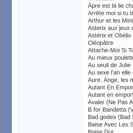
Âpre est la lie
Arrête moi si tu
Arthur et les Mi
Asterix aux jeux
Astérix et Obéli
Cléopâtre
Attache-Moi Si T
Au mieux poulet
Au seuil de Julie
Au sexe l'an ell
Aure, Ange, les
Autant En Empor
Autant en empor
Avaler (Ne Pas 
B for Bandetta 
Bad godes (Ba
Baise Avec Le
Baise Dur