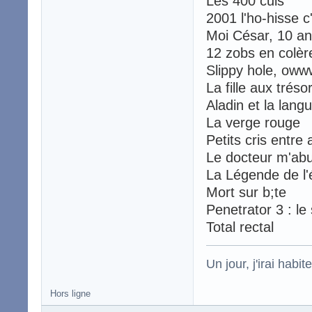
Les 400 culs
2001 l'ho-hisse c
Moi César, 10 an
12 zobs en colèr
Slippy hole, oww
La fille aux tréso
Aladin et la lang
La verge rouge
Petits cris entre
Le docteur m'ab
La Légende de l'é
Mort sur b;te
Penetrator 3 : l
Total rectal
Un jour, j'irai habit
Hors ligne