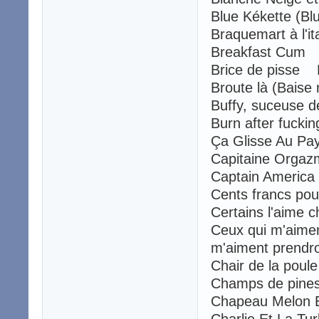
Blue Kékette (B
Braquemart à l'i
Breakfast Cum
Brice de pisse 
Broute là (Bais
Buffy, suceuse 
Burn after fucki
Ça Glisse Au Pay
Capitaine Orga
Captain America
Cents francs po
Certains l'aime 
Ceux qui m'aimen
m'aiment prendron
Chair de la poul
Champs de pin
Chapeau Melon E
Charlie Et La Tu