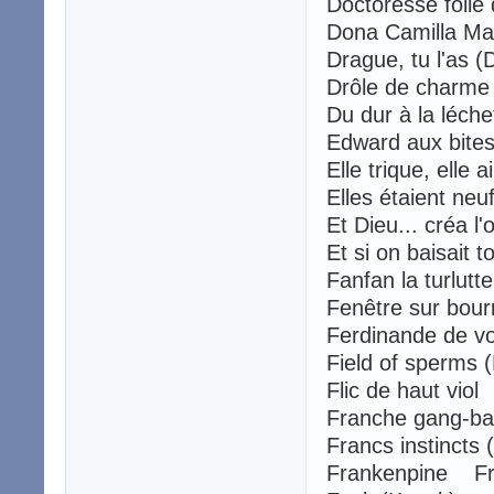
Doctoresse foll
Dona Camilla M
Drague, tu l'as 
Drôle de charm
Du dur à la léch
Edward aux bite
Elle trique, elle
Elles étaient neu
Et Dieu... créa 
Et si on baisait
Fanfan la turlut
Fenêtre sur bou
Ferdinande de v
Field of sperms
Flic de haut viol
Franche gang-b
Francs instincts
Frankenpine Fr