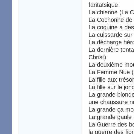
fantatsique
La chienne (La
La Cochonne d
La coquine a de
La cuissarde sur 
La décharge hé
La dernière tenta
Christ)
La deuxième mou
La Femme Nue (
La fille aux tré
La fille sur le jo
La grande blond
une chaussure n
La grande ça mo
La grande gaul
La Guerre des b
la guerre des f