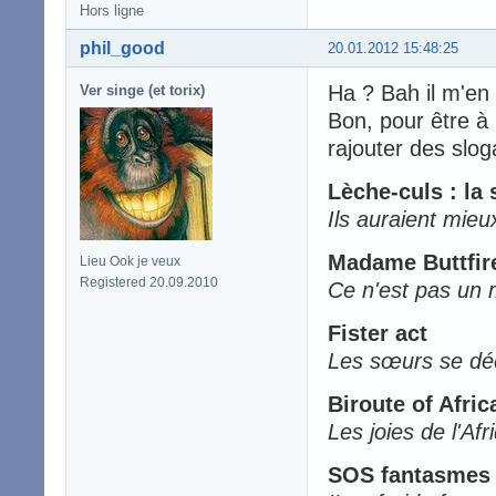
Hors ligne
phil_good
20.01.2012 15:48:25
Ha ? Bah il m'en
Ver singe (et torix)
Bon, pour être à 
rajouter des slo
Lèche-culs : la 
Ils auraient mieux
Madame Buttfir
Lieu Ook je veux
Registered 20.09.2010
Ce n'est pas un m
Fister act
Les sœurs se déc
Biroute of Afric
Les joies de l'Af
SOS fantasmes