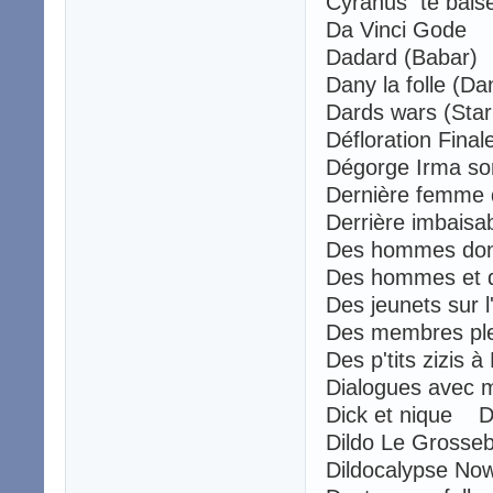
Cyranus te bais
Da Vinci Gode 
Dadard (Babar
Dany la folle (
Dards wars (St
Défloration Fina
Dégorge Irma s
Dernière femme 
Derrière imbaisa
Des hommes d
Des hommes et
Des jeunets sur 
Des membres ple
Des p'tits zizis
Dialogues avec 
Dick et nique D
Dildo Le Grosseb
Dildocalypse N