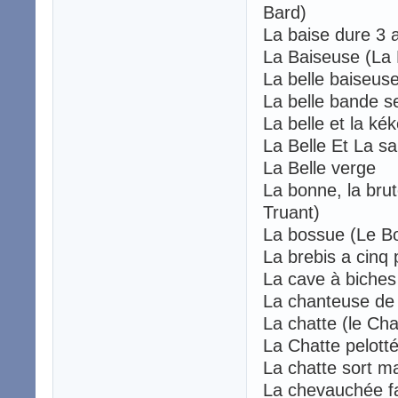
Bard)
La baise dure 3
La Baiseuse (L
La belle baiseus
La belle bande 
La belle et la ké
La Belle Et La s
La Belle verge
La bonne, la brut
Truant)
La bossue (Le 
La brebis a cinq
La cave à biches
La chanteuse d
La chatte (le C
La Chatte pelot
La chatte sort m
La chevauchée f