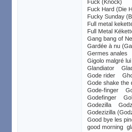
Fuck (Knock)
Fuck Hard (Die
Fucky Sunday (
Full metal keket
Full Metal Kéket
Gang bang of 
Gardée à nu (G
Germes anales
Gigolo malgré lu
Glandiator Glad
Gode rider Ghos
Gode shake th
Gode-finger Gol
Godefinger Gol
Godezilla Godzi
Godezizilla (God
Good bye les p
good morning g