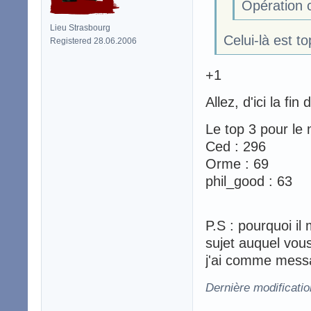
Opération c
Lieu Strasbourg
Celui-là est t
Registered 28.06.2006
+1
Allez, d'ici la fi
Le top 3 pour le
Ced : 296
Orme : 69
phil_good : 63
P.S : pourquoi il
sujet auquel vous
j'ai comme messa
Dernière modificati