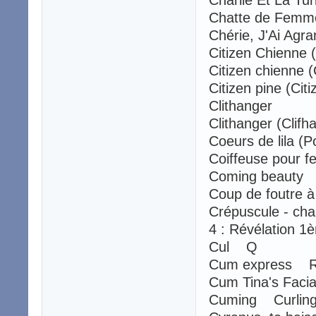
Chatte de Fem
Chérie, J'Ai Ag
Citizen Chienne
Citizen chienne 
Citizen pine (Ci
Clithanger
Clithanger (Clif
Coeurs de lila (
Coiffeuse pour 
Coming beauty 
Coup de foutre
Crépuscule - chap
4 : Révélation 1è
Cul Q
Cum express R
Cum Tina's Faci
Cuming Curlin