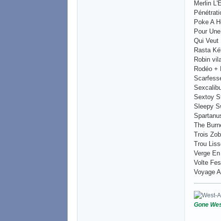
Merlin L
Pénétrat
Poke A H
Pour Une
Qui Veut
Rasta Ké
Robin vil
Rodéo + 
Scarfess
Sexcalib
Sextoy S
Sleepy S
Spartanu
The Burn
Trois Zob
Trou Liss
Verge En
Volte Fe
Voyage A
Gone Wes