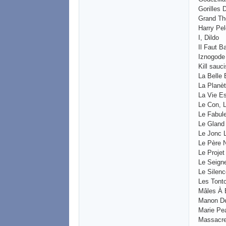
Gorilles 
Grand Th
Harry Pel
I, Dildo
Il Faut B
Iznogode
Kill sauc
La Belle 
La Planè
La Vie E
Le Con, L
Le Fabul
Le Gland
Le Jonc 
Le Père 
Le Projet
Le Seign
Le Silen
Les Tonto
Mâles À 
Manon D
Marie Pe
Massacre