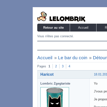
Retour au site
Accueil
R
Vous n'êtes pas connecté.
Accueil
»
Le bar du coin
»
Détour
Pages
1
2
3
4
Haricot
18.01.20
Lombric Zgegtariste
Yo
J'vous pr
Je propos