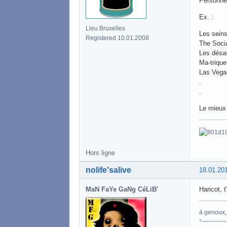
Personnel
Ex. :
Lieu Bruxelles
Les seins
Registered 10.01.2008
The Soci
Les désas
Ma-trique 
Las Vega
.
.
Le mieux 
Hors ligne
nolife'salive
18.01.20
MaN FaYe GaNg CéLiB'
Haricot, 
à genoux, 
°~~~~~~~