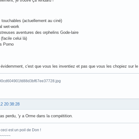
lement, je trouve ça fendard !
 touchables (actuellement au ciné)
al wet-work
treuses aventures des orphelins Gode-laire
(facile celui là)
s Porno
évidemment, c'est que vous les inventiez et pas que vous les chopiez sur le 
12 20:38:28
t'as perdu, 'y a Orme dans la compétition.
ceci est un poil de Don !
~~~~~