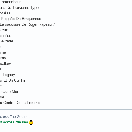
'Emmancheur
ions Du Troisième Type
ot Ass
 Poignée De Braquemars
 La saucisse De Roger Rapeau ?
kette
ain Zoé
Levrette
e
urne
tory
wallow
s
e Legacy
s Et Un Cul Fin
e
 Haute Mer
sse
u Centre De La Femme
t across the sea