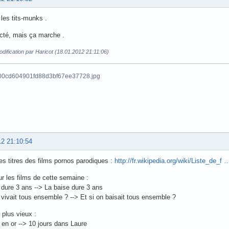
 les tits-munks .
acté, mais ça marche .
dification par Haricot (18.01.2012 21:11:06)
12 21:10:54
des titres des films pornos parodiques :
http://fr.wikipedia.org/wiki/Liste_de_f
ur les films de cette semaine :
 dure 3 ans --> La baise dure 3 ans
n vivait tous ensemble ? --> Et si on baisait tous ensemble ?
 plus vieux :
s en or --> 10 jours dans Laure