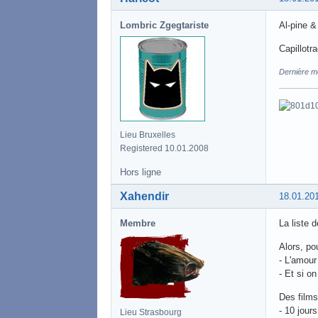
Lombric Zgegtariste
Al-pine &
Capillotr
Dernière mo
Lieu Bruxelles
Registered 10.01.2008
Hors ligne
Xahendir
18.01.20
Membre
La liste 
Alors, po
- L'amour
- Et si o
Des films
- 10 jour
Lieu Strasbourg