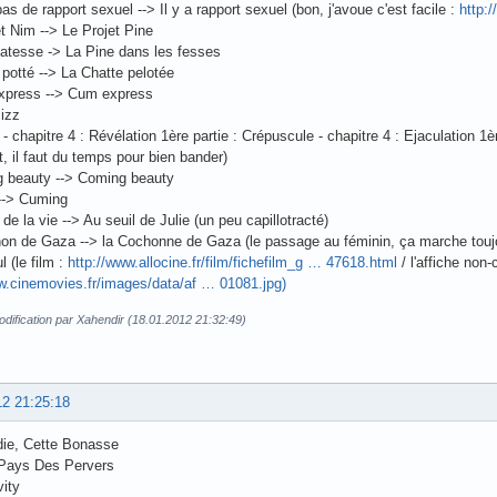
 pas de rapport sexuel --> Il y a rapport sexuel (bon, j'avoue c'est facile :
http:/
et Nim --> Le Projet Pine
catesse -> La Pine dans les fesses
 potté --> La Chatte pelotée
xpress --> Cum express
Jizz
t - chapitre 4 : Révélation 1ère partie : Crépuscule - chapitre 4 : Ejaculation 1
, il faut du temps pour bien bander)
g beauty --> Coming beauty
 --> Cuming
 de la vie --> Au seuil de Julie (un peu capillotracté)
on de Gaza --> la Cochonne de Gaza (le passage au féminin, ça marche toujo
l (le film :
http://www.allocine.fr/film/fichefilm_g … 47618.html
/ l'affiche non-
w.cinemovies.fr/images/data/af … 01081.jpg)
dification par Xahendir (18.01.2012 21:32:49)
12 21:25:18
die, Cette Bonasse
 Pays Des Pervers
vity