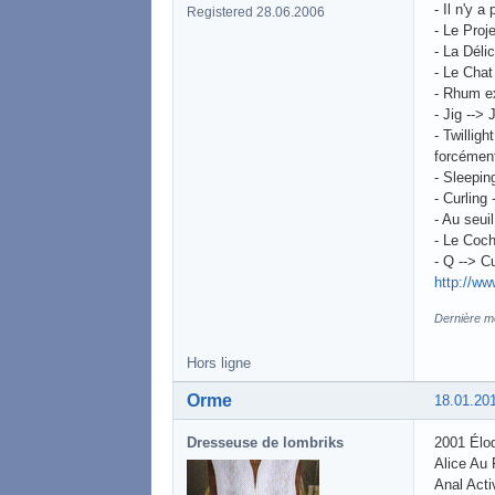
- Il n'y a
Registered 28.06.2006
- Le Proj
- La Déli
- Le Chat
- Rhum e
- Jig --> 
- Twilligh
forcément
- Sleepin
- Curling
- Au seuil
- Le Coch
- Q --> Cu
http://ww
Dernière mo
Hors ligne
Orme
18.01.20
Dresseuse de lombriks
2001 Élo
Alice Au
Anal Acti