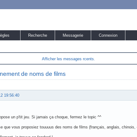
ègles
Recherche
Messagerie
Connexion
Afficher les messages rcents.
nement de noms de films
12 19:56:40
opose un p'tit jeu. Si jamais ça choque, fermez le topic ^^
e que vous proposiez touuuus des noms de films (français, anglais, chinois, 