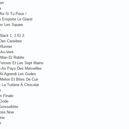
on
a
Moi Si Tu Peux !
n Emporte Le Gland
ec Les Squaw
r
Black 1, 2 Et 3
 Des Caraïbes
 Runner
-Au-Vent
-Man Et Robite
Fesses Et Les Sept Mains
e Au Pays Des Merveilles
'Ai Agrandi Les Godes
Melon Et Bites De Cuir
t La Turbine À Chocolat
r
on Finale
 Gode
Grossebitte
ypse Now
ine
r