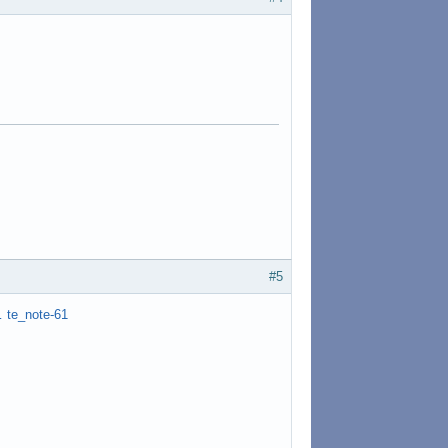
#5
 … te_note-61