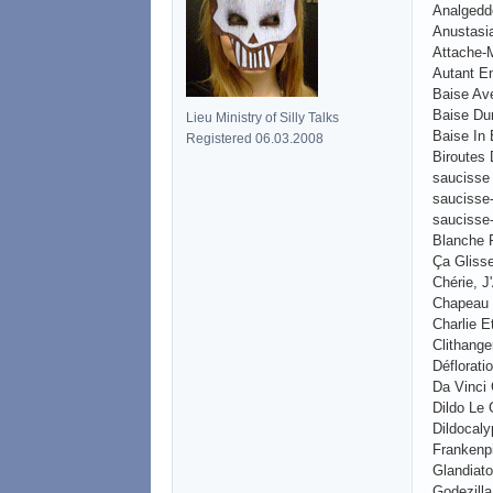
Analgedd
Anustasi
Attache-
Autant E
Baise Av
Baise Du
Lieu Ministry of Silly Talks
Baise In 
Registered 06.03.2008
Biroutes
saucisse
saucisse
saucisse
Blanche 
Ça Gliss
Chérie, J
Chapeau 
Charlie E
Clithange
Déflorati
Da Vinci
Dildo Le 
Dildocal
Frankenp
Glandiato
Godezilla