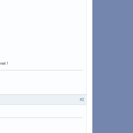
net !
#2