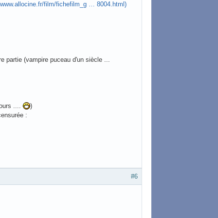
/www.allocine.fr/film/fichefilm_g … 8004.html)
ère partie (vampire puceau d'un siècle ...
urs ....
)
censurée :
#6