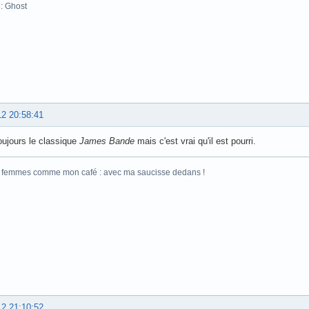
: Ghost
12 20:58:41
oujours le classique
James Bande
mais c'est vrai qu'il est pourri.
s femmes comme mon café : avec ma saucisse dedans !
12 21:10:52